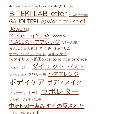
4C bust advanced cream
4Cクリーム
BITEKI LAB letter
fuwareemo
GAUDI TERUのWorld cruise of
Jewelry
Mastering YOGA
meemo
PEACEのヘアアレンジ
VENAPIERA
むくみ
まんぷく美人青汁
オヤスリム
スキンケア
オヤスリムプラチナイト
スタイリスト稲田のpersonal hair arrange
ダイエット
バスト
スムージー
ヘアアレンジ
フワリーモ
ファッション
ボディケア
ボディメイク
ラボレター
ミーモ
マッサージ
レシピ
ヴィナピエラ
中洲No.1一条みすずの愛された
いっちゃん!!!