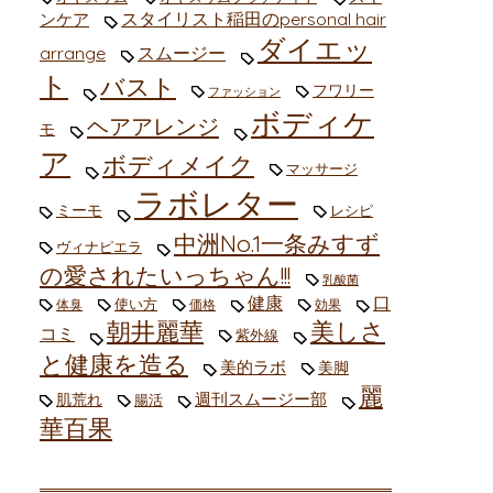
スタイリスト稲田のpersonal hair
ンケア
ダイエッ
arrange
スムージー
ト
バスト
フワリー
ファッション
ボディケ
ヘアアレンジ
モ
ア
ボディメイク
マッサージ
ラボレター
ミーモ
レシピ
中洲No.1一条みすず
ヴィナピエラ
の愛されたいっちゃん!!!
乳酸菌
健康
口
使い方
体臭
価格
効果
朝井麗華
美しさ
コミ
紫外線
と健康を造る
美的ラボ
美脚
麗
週刊スムージー部
肌荒れ
腸活
華百果