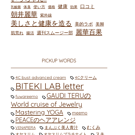
健康
口コミ
使い方
体臭
価格
効果
乳酸菌
朝井麗華
紫外線
美しさと健康を造る
美的ラボ
美脚
麗華百果
週刊スムージー部
肌荒れ
腸活
PICKUP WORDS
4C bust advanced cream
4Cクリーム
BITEKI LAB letter
GAUDI TERUの
fuwareemo
World cruise of Jewelry
Mastering YOGA
meemo
PEACEのヘアアレンジ
むくみ
まんぷく美人青汁
VENAPIERA
スキ
オヤスリム
オヤスリムプラチナイト