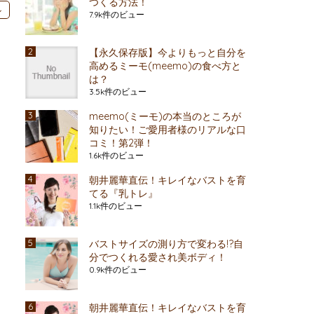
つくる方法！
ル
7.9k件のビュー
【永久保存版】今よりもっと自分を
高めるミーモ(meemo)の食べ方と
は？
3.5k件のビュー
meemo(ミーモ)の本当のところが
知りたい！ご愛用者様のリアルな口
コミ！第2弾！
1.6k件のビュー
朝井麗華直伝！キレイなバストを育
てる『乳トレ』
1.1k件のビュー
バストサイズの測り方で変わる!?自
分でつくれる愛され美ボディ！
0.9k件のビュー
朝井麗華直伝！キレイなバストを育