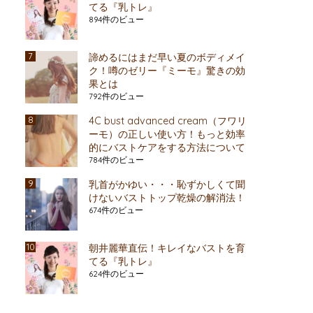
てる『乳トレ』
894件のビュー
諦めるにはまだ早い夏のボディメイ
ク！噂のゼリー『ミーモ』驚きの効
果とは
792件のビュー
4C bust advanced cream（フワリ
ーモ）の正しい使い方！もっと効率
的にバストケアをする方法について
784件のビュー
乳首がかゆい・・・恥ずかしくて聞
けないバストトップ乾燥の解消法！
674件のビュー
朝井麗華直伝！キレイなバストを育
てる『乳トレ』
624件のビュー