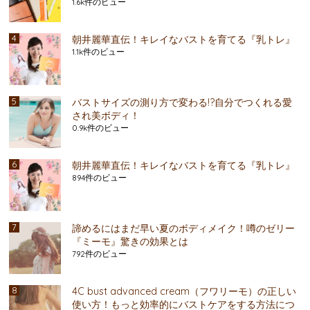
1.6k件のビュー
朝井麗華直伝！キレイなバストを育てる『乳トレ』
1.1k件のビュー
バストサイズの測り方で変わる!?自分でつくれる愛
され美ボディ！
0.9k件のビュー
朝井麗華直伝！キレイなバストを育てる『乳トレ』
894件のビュー
諦めるにはまだ早い夏のボディメイク！噂のゼリー
『ミーモ』驚きの効果とは
792件のビュー
4C bust advanced cream（フワリーモ）の正しい
使い方！もっと効率的にバストケアをする方法につ