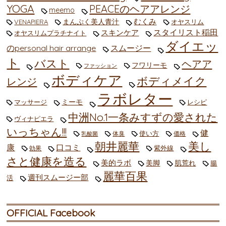
YOGA
PEACEのヘアアレンジ
meemo
むくみ
まんぷく美人青汁
VENAPIERA
オヤスリム
スタイリスト稲田
スキンケア
オヤスリムプラチナイト
ダイエッ
のpersonal hair arrange
スムージー
ト
バスト
ヘアア
フワリーモ
ファッション
ボディケア
ボディメイク
レンジ
ラボレター
ミーモ
マッサージ
レシピ
中洲No.1一条みすずの愛された
ヴィナピエラ
いっちゃん!!!
健
使い方
体臭
価格
乳酸菌
朝井麗華
美し
康
口コミ
紫外線
効果
さと健康を造る
美的ラボ
美脚
肌荒れ
腸
麗華百果
週刊スムージー部
活
OFFICIAL Facebook