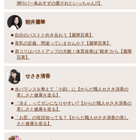
洲No.1一条みすずの愛されたいっちゃん!!!】
朝井麗華
自分のバストと向き合おう【麗華百果】
美乳の定義、間違っていませんか？【麗華百果】
肩コリはバストアップの大敵！体質改善は“根本”から【麗華
百果】
せさき清香
水バランスを整えて「小顔」に【からだ職人せさき清香の
美しさと健康を造る】
「冷え」ってガンになりやすい!?【からだ職人せさき清香の
美しさと健康を造る】
「お尻」の役目知ってる？【からだ職人せさき清香の美し
さと健康を造る】