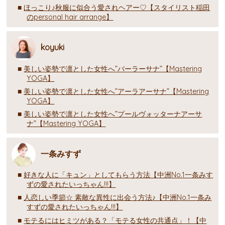
ほっこり♪秋服に似合う愛されヘアー♡【スタイリスト稲田
のpersonal hair arrange】
koyuki
美しい姿勢で凛とした女性へ”バーラーサナ”【Mastering
YOGA】
美しい姿勢で凛とした女性へ”アーラアーサナ”【Mastering
YOGA】
美しい姿勢で凛とした女性へ”プールヴォッターナアーサ
ナ”【Mastering YOGA】
一条みすず
好きな人に「キュン」としてもらう方法【中洲No.1一条みす
ずの愛されたいっちゃん!!!】
人恋しい季節☆ 素敵な異性に出会う方法♪【中洲No.1一条み
すずの愛されたいっちゃん!!!】
モテるにはヒミツがある？「モテる女性の共通点」！【中