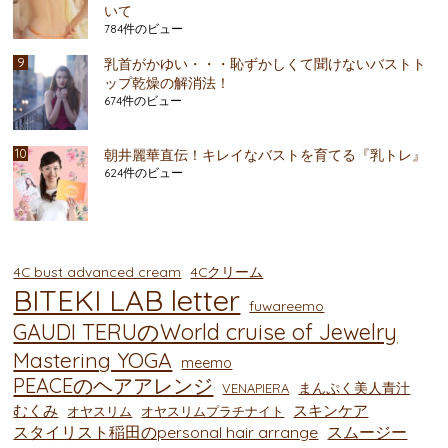
いて
784件のビュー
乳首がかゆい・・・恥ずかしくて聞けないバストト
ップ乾燥の解消法！
674件のビュー
朝井麗華直伝！キレイなバストを育てる『乳トレ』
624件のビュー
4C bust advanced cream
4Cクリーム
BITEKI LAB letter
fuwareemo
GAUDI TERUのWorld cruise of Jewelry
Mastering YOGA
meemo
PEACEのヘアアレンジ
まんぷく美人青汁
VENAPIERA
むくみ
スキンケア
オヤスリム
オヤスリムプラチナイト
スタイリスト稲田のpersonal hair arrange
スムージー