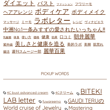
ダイエット
バスト
フワリーモ
ファッション
ボディケア
ボディメイク
ヘアアレンジ
ラボレター
ミーモ
マッサージ
レシピ
ヴィナピエラ
中洲No.1一条みすずの愛されたいっちゃん!!!
朝井麗華
健康
口コミ
使い方
体臭
価格
効果
乳酸菌
美しさと健康を造る
美的ラボ
美脚
肌荒れ
紫外線
麗華百果
週刊スムージー部
腸活
PICKUP WORDS
BITEKI
4C bust advanced cream
4Cクリーム
LAB letter
GAUDI TERUの
fuwareemo
World cruise of Jewelry
Mastering