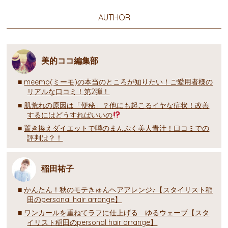
AUTHOR
美的ココ編集部
meemo(ミーモ)の本当のところが知りたい！ご愛用者様の
リアルな口コミ！第2弾！
肌荒れの原因は「便秘」？他にも起こるイヤな症状！改善
するにはどうすればいいの
置き換えダイエットで噂のまんぷく美人青汁！口コミでの
評判は？！
稲田祐子
かんたん！秋のモテきゅんヘアアレンジ♪【スタイリスト稲
田のpersonal hair arrange】
ワンカールを重ねてラフに仕上げる ゆるウェーブ【スタ
イリスト稲田のpersonal hair arrange】