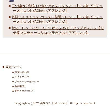
三つ編みで簡単♪お出かけアレンジヘアー【モテ髪プロデュ
ースサロンPEACEのヘアアレンジ】
気軽にイメチェン♪カンタン前髪アレンジ【モテ髪プロデュ
ースサロンPEACEのヘアアレンジ】
秋のトレンドにぴったり♪ ゆるふわモテアップアレンジ【モ
テ髪プロデュースサロンPEACEのヘアアレンジ】
固定ページ
お問い合わせ
サイトマップ
プライバシーポリシー
免責事項
美的ココについて
Copyright (C) 2026 美的ココ【bitekicoco】
All Rights Reserved.