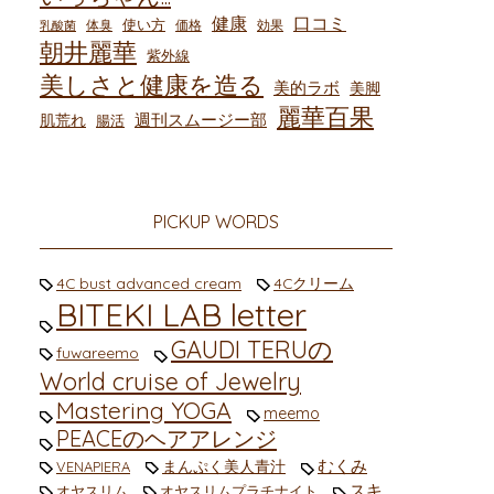
健康
口コミ
使い方
体臭
価格
効果
乳酸菌
朝井麗華
紫外線
美しさと健康を造る
美的ラボ
美脚
麗華百果
週刊スムージー部
肌荒れ
腸活
PICKUP WORDS
4C bust advanced cream
4Cクリーム
BITEKI LAB letter
GAUDI TERUの
fuwareemo
World cruise of Jewelry
Mastering YOGA
meemo
PEACEのヘアアレンジ
むくみ
まんぷく美人青汁
VENAPIERA
スキ
オヤスリム
オヤスリムプラチナイト