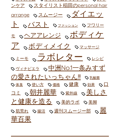
スタイリスト稲田のpersonal hair
ンケア
ダイエッ
arrange
スムージー
ト
バスト
フワリー
ファッション
ボディケ
ヘアアレンジ
モ
ア
ボディメイク
マッサージ
ラボレター
ミーモ
レシピ
中洲No.1一条みすず
ヴィナピエラ
の愛されたいっちゃん!!!
乳酸菌
健康
口
使い方
体臭
価格
効果
朝井麗華
美しさ
コミ
紫外線
と健康を造る
美的ラボ
美脚
麗
週刊スムージー部
肌荒れ
腸活
華百果