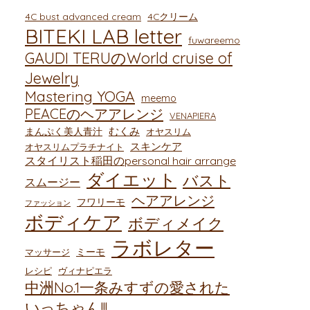
4C bust advanced cream
4Cクリーム
BITEKI LAB letter
fuwareemo
GAUDI TERUのWorld cruise of
Jewelry
Mastering YOGA
meemo
PEACEのヘアアレンジ
VENAPIERA
むくみ
まんぷく美人青汁
オヤスリム
スキンケア
オヤスリムプラチナイト
スタイリスト稲田のpersonal hair arrange
ダイエット
バスト
スムージー
ヘアアレンジ
フワリーモ
ファッション
ボディケア
ボディメイク
ラボレター
ミーモ
マッサージ
レシピ
ヴィナピエラ
中洲No.1一条みすずの愛された
いっちゃん!!!