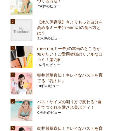
つくる方法！
7.9k件のビュー
【永久保存版】今よりもっと自分を
高めるミーモ(meemo)の食べ方と
は？
3.5k件のビュー
meemo(ミーモ)の本当のところが
知りたい！ご愛用者様のリアルな口
コミ！第2弾！
1.6k件のビュー
朝井麗華直伝！キレイなバストを育
てる『乳トレ』
1.1k件のビュー
バストサイズの測り方で変わる!?自
分でつくれる愛され美ボディ！
0.9k件のビュー
朝井麗華直伝！キレイなバストを育