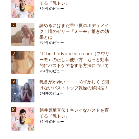
てる『乳トレ』
894件のビュー
諦めるにはまだ早い夏のボディメイ
ク！噂のゼリー『ミーモ』驚きの効
果とは
792件のビュー
4C bust advanced cream（フワリ
ーモ）の正しい使い方！もっと効率
的にバストケアをする方法について
784件のビュー
乳首がかゆい・・・恥ずかしくて聞
けないバストトップ乾燥の解消法！
674件のビュー
朝井麗華直伝！キレイなバストを育
てる『乳トレ』
624件のビュー