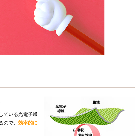
。
している光電子繊
るので、
効率的に