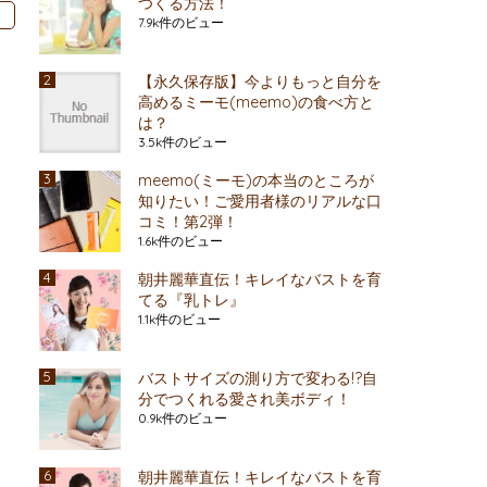
つくる方法！
ト
7.9k件のビュー
【永久保存版】今よりもっと自分を
高めるミーモ(meemo)の食べ方と
は？
3.5k件のビュー
meemo(ミーモ)の本当のところが
知りたい！ご愛用者様のリアルな口
コミ！第2弾！
1.6k件のビュー
朝井麗華直伝！キレイなバストを育
てる『乳トレ』
1.1k件のビュー
バストサイズの測り方で変わる!?自
分でつくれる愛され美ボディ！
0.9k件のビュー
朝井麗華直伝！キレイなバストを育