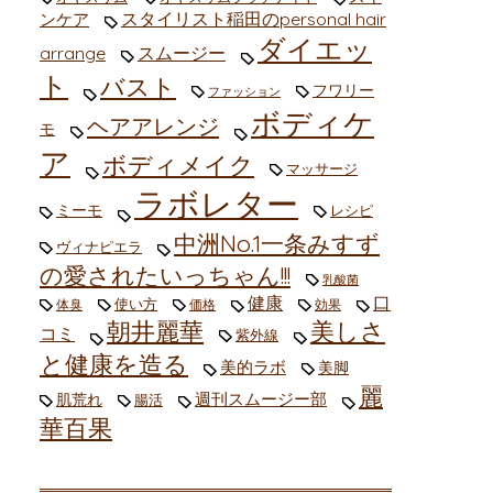
スタイリスト稲田のpersonal hair
ンケア
ダイエッ
arrange
スムージー
ト
バスト
フワリー
ファッション
ボディケ
ヘアアレンジ
モ
ア
ボディメイク
マッサージ
ラボレター
ミーモ
レシピ
中洲No.1一条みすず
ヴィナピエラ
の愛されたいっちゃん!!!
乳酸菌
健康
口
使い方
体臭
価格
効果
朝井麗華
美しさ
コミ
紫外線
と健康を造る
美的ラボ
美脚
麗
週刊スムージー部
肌荒れ
腸活
華百果