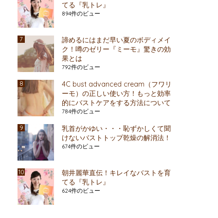
てる『乳トレ』
894件のビュー
諦めるにはまだ早い夏のボディメイ
ク！噂のゼリー『ミーモ』驚きの効
果とは
792件のビュー
4C bust advanced cream（フワリ
ーモ）の正しい使い方！もっと効率
的にバストケアをする方法について
784件のビュー
乳首がかゆい・・・恥ずかしくて聞
けないバストトップ乾燥の解消法！
674件のビュー
朝井麗華直伝！キレイなバストを育
てる『乳トレ』
624件のビュー