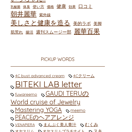
健康
口コミ
使い方
体臭
価格
効果
乳酸菌
朝井麗華
紫外線
美しさと健康を造る
美的ラボ
美脚
麗華百果
週刊スムージー部
肌荒れ
腸活
PICKUP WORDS
4C bust advanced cream
4Cクリーム
BITEKI LAB letter
GAUDI TERUの
fuwareemo
World cruise of Jewelry
Mastering YOGA
meemo
PEACEのヘアアレンジ
むくみ
まんぷく美人青汁
VENAPIERA
スキ
オヤスリム
オヤスリムプラチナイト