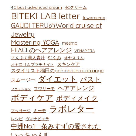
4C bust advanced cream
4Cクリーム
BITEKI LAB letter
fuwareemo
GAUDI TERUのWorld cruise of
Jewelry
Mastering YOGA
meemo
PEACEのヘアアレンジ
VENAPIERA
むくみ
まんぷく美人青汁
オヤスリム
スキンケア
オヤスリムプラチナイト
スタイリスト稲田のpersonal hair arrange
ダイエット
バスト
スムージー
ヘアアレンジ
フワリーモ
ファッション
ボディケア
ボディメイク
ラボレター
ミーモ
マッサージ
レシピ
ヴィナピエラ
中洲No.1一条みすずの愛された
いっちゃん!!!