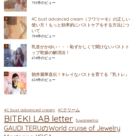
792件のビュー
4C bust advanced cream（フワリーモ）の正しい
使い方！もっと効率的にバストケアをする方法につ
いて
784件のビュー
乳首がかゆい・・・恥ずかしくて聞けないバストト
ップ乾燥の解消法！
674件のビュー
朝井麗華直伝！キレイなバストを育てる『乳トレ』
624件のビュー
4C bust advanced cream
4Cクリーム
BITEKI LAB letter
fuwareemo
GAUDI TERUのWorld cruise of Jewelry