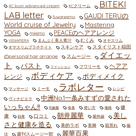
BITEKI
4C bust advanced cream
4Cクリーム
LAB letter
GAUDI TERUの
fuwareemo
World cruise of Jewelry
Mastering
YOGA
PEACEのヘアアレンジ
meemo
むくみ
まんぷく美人青汁
VENAPIERA
オヤスリム
スタイリスト稲田
スキンケア
オヤスリムプラチナイト
ダイエッ
のpersonal hair arrange
スムージー
ト
バスト
ヘアア
フワリーモ
ファッション
ボディケア
ボディメイク
レンジ
ラボレター
ミーモ
マッサージ
レシピ
中洲No.1一条みすずの愛された
ヴィナピエラ
いっちゃん!!!
健
使い方
体臭
価格
乳酸菌
朝井麗華
美し
康
口コミ
紫外線
効果
さと健康を造る
美的ラボ
美脚
肌荒れ
腸
麗華百果
週刊スムージー部
活