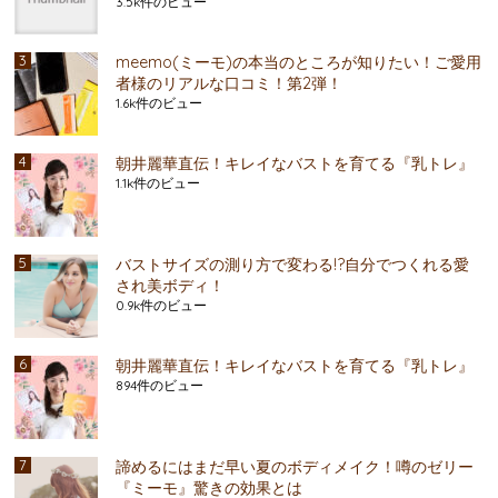
3.5k件のビュー
meemo(ミーモ)の本当のところが知りたい！ご愛用
者様のリアルな口コミ！第2弾！
1.6k件のビュー
朝井麗華直伝！キレイなバストを育てる『乳トレ』
1.1k件のビュー
バストサイズの測り方で変わる!?自分でつくれる愛
され美ボディ！
0.9k件のビュー
朝井麗華直伝！キレイなバストを育てる『乳トレ』
894件のビュー
諦めるにはまだ早い夏のボディメイク！噂のゼリー
『ミーモ』驚きの効果とは