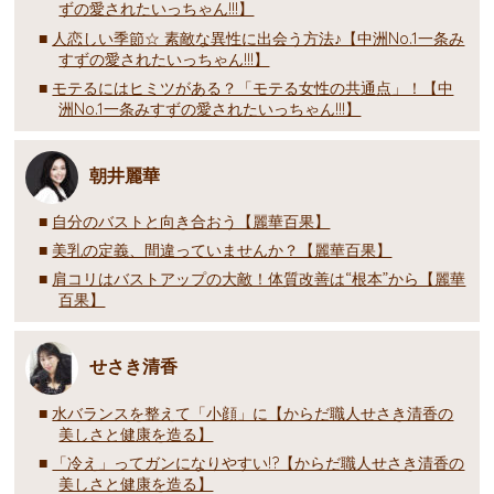
ずの愛されたいっちゃん!!!】
人恋しい季節☆ 素敵な異性に出会う方法♪【中洲No.1一条み
すずの愛されたいっちゃん!!!】
モテるにはヒミツがある？「モテる女性の共通点」！【中
洲No.1一条みすずの愛されたいっちゃん!!!】
朝井麗華
自分のバストと向き合おう【麗華百果】
美乳の定義、間違っていませんか？【麗華百果】
肩コリはバストアップの大敵！体質改善は“根本”から【麗華
百果】
せさき清香
水バランスを整えて「小顔」に【からだ職人せさき清香の
美しさと健康を造る】
「冷え」ってガンになりやすい!?【からだ職人せさき清香の
美しさと健康を造る】