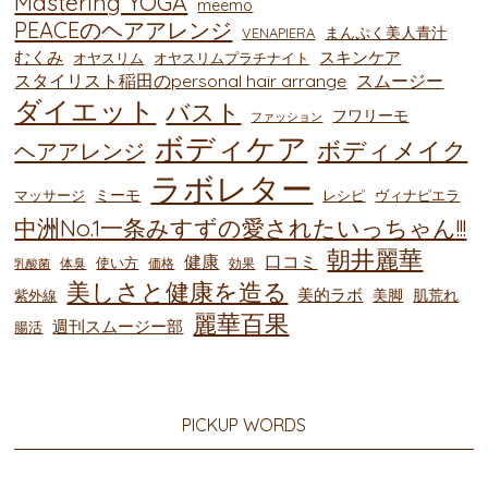
Mastering YOGA
meemo
PEACEのヘアアレンジ
まんぷく美人青汁
VENAPIERA
むくみ
スキンケア
オヤスリム
オヤスリムプラチナイト
スタイリスト稲田のpersonal hair arrange
スムージー
ダイエット
バスト
フワリーモ
ファッション
ボディケア
ボディメイク
ヘアアレンジ
ラボレター
ミーモ
マッサージ
レシピ
ヴィナピエラ
中洲No.1一条みすずの愛されたいっちゃん!!!
朝井麗華
健康
口コミ
使い方
体臭
価格
効果
乳酸菌
美しさと健康を造る
美的ラボ
美脚
肌荒れ
紫外線
麗華百果
週刊スムージー部
腸活
PICKUP WORDS