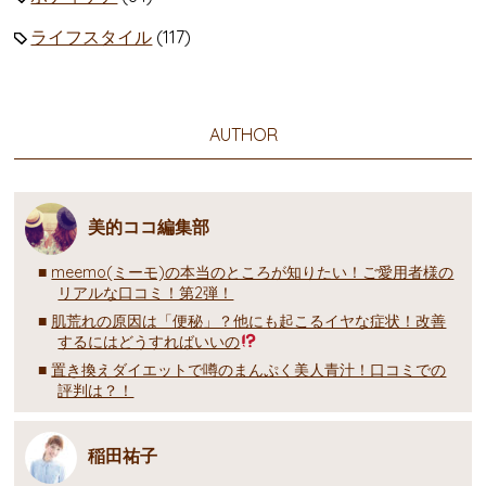
ライフスタイル
(117)
AUTHOR
美的ココ編集部
meemo(ミーモ)の本当のところが知りたい！ご愛用者様の
リアルな口コミ！第2弾！
肌荒れの原因は「便秘」？他にも起こるイヤな症状！改善
するにはどうすればいいの
置き換えダイエットで噂のまんぷく美人青汁！口コミでの
評判は？！
稲田祐子