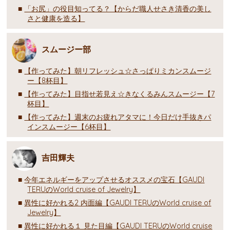
「お尻」の役目知ってる？【からだ職人せさき清香の美し
さと健康を造る】
スムージー部
【作ってみた】朝リフレッシュ☆さっぱりミカンスムージ
ー【8杯目】
【作ってみた】目指せ若見え☆きなくるみんスムージー【7
杯目】
【作ってみた】週末のお疲れアタマに！今日だけ手抜きパ
インスムージー【6杯目】
吉田輝夫
今年エネルギーをアップさせるオススメの宝石【GAUDI
TERUのWorld cruise of Jewelry】
異性に好かれる2 内面編【GAUDI TERUのWorld cruise of
Jewelry】
異性に好かれる１ 見た目編【GAUDI TERUのWorld cruise