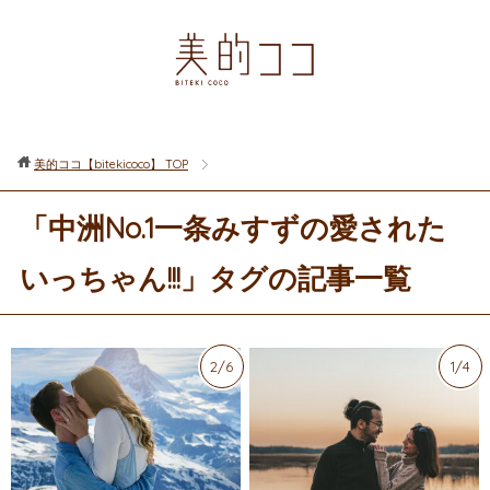
美的ココ【bitekicoco】
TOP
「中洲No.1一条みすずの愛された
いっちゃん!!!」タグの記事一覧
2/6
1/4