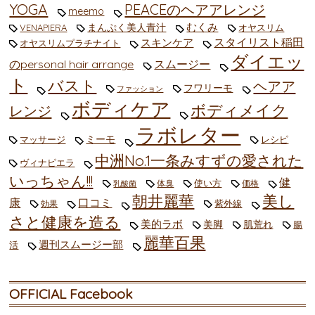
YOGA
PEACEのヘアアレンジ
meemo
むくみ
まんぷく美人青汁
VENAPIERA
オヤスリム
スタイリスト稲田
スキンケア
オヤスリムプラチナイト
ダイエッ
のpersonal hair arrange
スムージー
ト
バスト
ヘアア
フワリーモ
ファッション
ボディケア
ボディメイク
レンジ
ラボレター
ミーモ
マッサージ
レシピ
中洲No.1一条みすずの愛された
ヴィナピエラ
いっちゃん!!!
健
使い方
体臭
価格
乳酸菌
朝井麗華
美し
康
口コミ
紫外線
効果
さと健康を造る
美的ラボ
美脚
肌荒れ
腸
麗華百果
週刊スムージー部
活
OFFICIAL Facebook