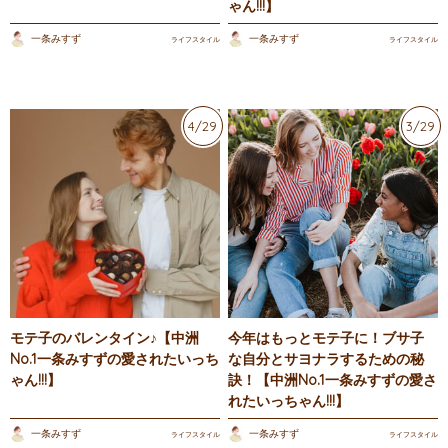
ゃん!!!】
一条みすず
一条みすず
ライフスタイル
ライフスタイル
4/29
3/29
モテ子のバレンタイン♪【中洲
今年はもっとモテ子に！ブサ子
No.1一条みすずの愛されたいっち
な自分とサヨナラするための秘
ゃん!!!】
訣！【中洲No.1一条みすずの愛さ
れたいっちゃん!!!】
一条みすず
一条みすず
ライフスタイル
ライフスタイル