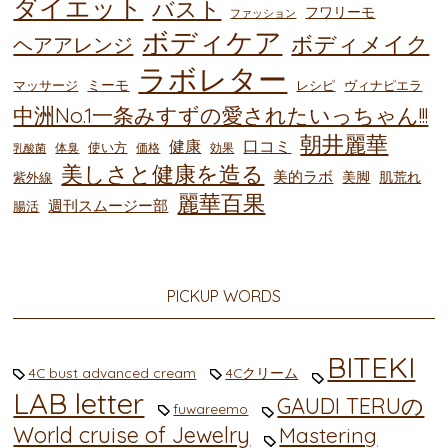
ダイエット
バスト
フワリーモ
ファッション
ボディケア
ボディメイク
ヘアアレンジ
ラボレター
ミーモ
マッサージ
レシピ
ヴィナピエラ
中洲No.1一条みすずの愛されたいっちゃん!!!
朝井麗華
健康
口コミ
使い方
体臭
価格
効果
乳酸菌
美しさと健康を造る
美的ラボ
美脚
肌荒れ
紫外線
麗華百果
週刊スムージー部
腸活
PICKUP WORDS
BITEKI
4C bust advanced cream
4Cクリーム
LAB letter
GAUDI TERUの
fuwareemo
World cruise of Jewelry
Mastering