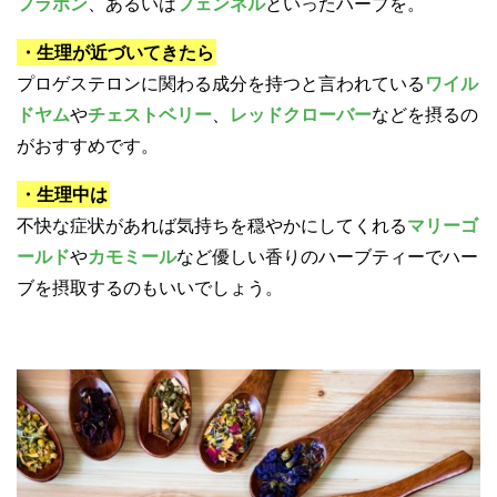
フラボン
、あるいは
フェンネル
といったハーブを。
・生理が近づいてきたら
プロゲステロンに関わる成分を持つと言われている
ワイル
ドヤム
や
チェストベリー
、
レッドクローバー
などを摂るの
がおすすめです。
・生理中は
不快な症状があれば気持ちを穏やかにしてくれる
マリーゴ
ールド
や
カモミール
など優しい香りのハーブティーでハー
ブを摂取するのもいいでしょう。