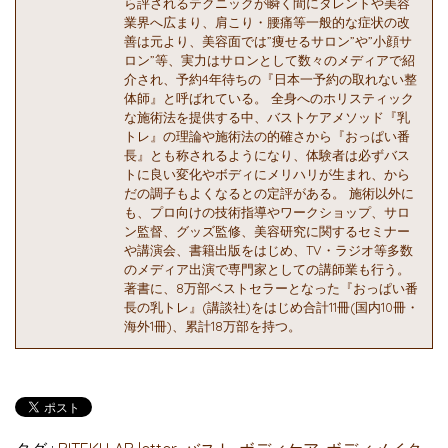
ら評されるテクニックが瞬く間にタレントや美容
業界へ広まり、肩こり・腰痛等一般的な症状の改
善は元より、美容面では”痩せるサロン”や”小顔サ
ロン”等、実力はサロンとして数々のメディアで紹
介され、予約4年待ちの『日本一予約の取れない整
体師』と呼ばれている。 全身へのホリスティック
な施術法を提供する中、バストケアメソッド『乳
トレ』の理論や施術法の的確さから『おっぱい番
長』とも称されるようになり、体験者は必ずバス
トに良い変化やボディにメリハリが生まれ、から
だの調子もよくなるとの定評がある。 施術以外に
も、プロ向けの技術指導やワークショップ、サロ
ン監督、グッズ監修、美容研究に関するセミナー
や講演会、書籍出版をはじめ、TV・ラジオ等多数
のメディア出演で専門家としての講師業も行う。
著書に、8万部ベストセラーとなった『おっぱい番
長の乳トレ』(講談社)をはじめ合計11冊(国内10冊・
海外1冊)、累計18万部を持つ。