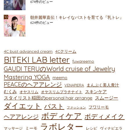
674件のビュー
朝井麗華直伝！キレイなバストを育てる『乳トレ』
624件のビュー
4C bust advanced cream
4Cクリーム
BITEKI LAB letter
fuwareemo
GAUDI TERUのWorld cruise of Jewelry
Mastering YOGA
meemo
PEACEのヘアアレンジ
まんぷく美人青汁
VENAPIERA
むくみ
スキンケア
オヤスリム
オヤスリムプラチナイト
スタイリスト稲田のpersonal hair arrange
スムージー
ダイエット
バスト
フワリーモ
ファッション
ボディケア
ボディメイク
ヘアアレンジ
ラボレター
ミーモ
マッサージ
レシピ
ヴィナピエラ