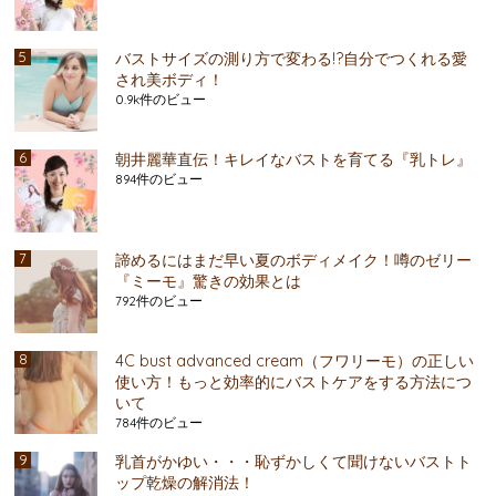
バストサイズの測り方で変わる!?自分でつくれる愛
され美ボディ！
0.9k件のビュー
朝井麗華直伝！キレイなバストを育てる『乳トレ』
894件のビュー
諦めるにはまだ早い夏のボディメイク！噂のゼリー
『ミーモ』驚きの効果とは
792件のビュー
4C bust advanced cream（フワリーモ）の正しい
使い方！もっと効率的にバストケアをする方法につ
いて
784件のビュー
乳首がかゆい・・・恥ずかしくて聞けないバストト
ップ乾燥の解消法！