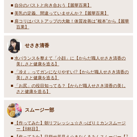
自分のバストと向き合おう【麗華百果】
美乳の定義、間違っていませんか？【麗華百果】
肩コリはバストアップの大敵！体質改善は“根本”から【麗華
百果】
せさき清香
水バランスを整えて「小顔」に【からだ職人せさき清香の
美しさと健康を造る】
「冷え」ってガンになりやすい!?【からだ職人せさき清香の
美しさと健康を造る】
「お尻」の役目知ってる？【からだ職人せさき清香の美し
さと健康を造る】
スムージー部
【作ってみた】朝リフレッシュ☆さっぱりミカンスムージ
ー【8杯目】
【作ってみた】目指せ若見え☆きなくるみんスムージー【7