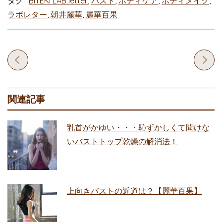
タグ :
BITEKI LAB letter
,
バスト
,
ボディケア
,
ボディメイク
,
ラボレター
,
朝井麗華
,
麗華百果
関連記事
乳首がかゆい・・・恥ずかしくて聞けな
いバストトップ乾燥の解消法！
上向きバストの近道は？【麗華百果】