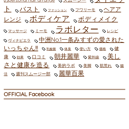
のpersonal hair arrange
スムージー
ト
バスト
ヘアア
フワリーモ
ファッション
ボディケア
ボディメイク
レンジ
ラボレター
ミーモ
マッサージ
レシピ
中洲No.1一条みすずの愛された
ヴィナピエラ
いっちゃん!!!
健
使い方
体臭
価格
乳酸菌
朝井麗華
美し
康
口コミ
紫外線
効果
さと健康を造る
美的ラボ
美脚
肌荒れ
腸
麗華百果
週刊スムージー部
活
OFFICIAL Facebook