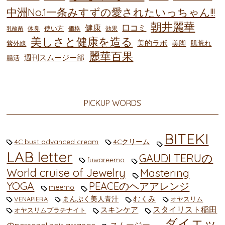
中洲No.1一条みすずの愛されたいっちゃん!!!
朝井麗華
健康
口コミ
使い方
体臭
価格
効果
乳酸菌
美しさと健康を造る
美的ラボ
美脚
肌荒れ
紫外線
麗華百果
週刊スムージー部
腸活
PICKUP WORDS
BITEKI
4C bust advanced cream
4Cクリーム
LAB letter
GAUDI TERUの
fuwareemo
World cruise of Jewelry
Mastering
YOGA
PEACEのヘアアレンジ
meemo
むくみ
まんぷく美人青汁
VENAPIERA
オヤスリム
スタイリスト稲田
スキンケア
オヤスリムプラチナイト
ダイエッ