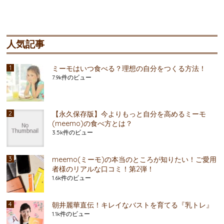
人気記事
ミーモはいつ食べる？理想の自分をつくる方法！
7.9k件のビュー
【永久保存版】今よりもっと自分を高めるミーモ
(meemo)の食べ方とは？
3.5k件のビュー
meemo(ミーモ)の本当のところが知りたい！ご愛用
者様のリアルな口コミ！第2弾！
1.6k件のビュー
朝井麗華直伝！キレイなバストを育てる『乳トレ』
1.1k件のビュー