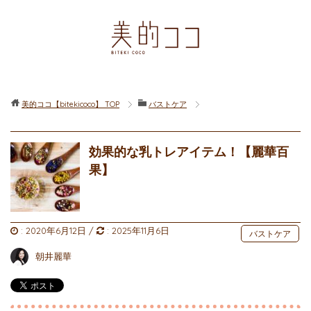
美的ココ【bitekicoco】
TOP
バストケア
効果的な乳トレアイテム！【麗華百
果】
:
2020年6月12日
/
:
2025年11月6日
バストケア
朝井麗華