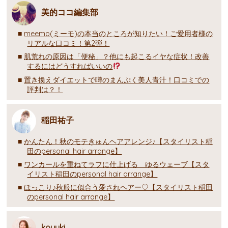
美的ココ編集部
meemo(ミーモ)の本当のところが知りたい！ご愛用者様の
リアルな口コミ！第2弾！
肌荒れの原因は「便秘」？他にも起こるイヤな症状！改善
するにはどうすればいいの
置き換えダイエットで噂のまんぷく美人青汁！口コミでの
評判は？！
稲田祐子
かんたん！秋のモテきゅんヘアアレンジ♪【スタイリスト稲
田のpersonal hair arrange】
ワンカールを重ねてラフに仕上げる ゆるウェーブ【スタ
イリスト稲田のpersonal hair arrange】
ほっこり♪秋服に似合う愛されヘアー♡【スタイリスト稲田
のpersonal hair arrange】
koyuki