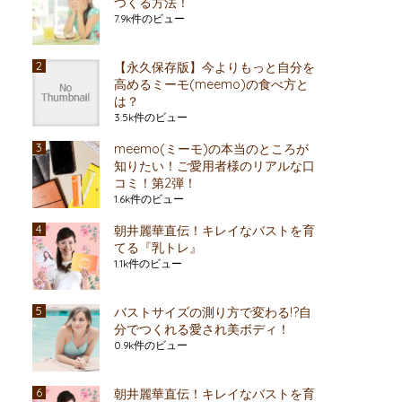
つくる方法！
7.9k件のビュー
【永久保存版】今よりもっと自分を
高めるミーモ(meemo)の食べ方と
は？
3.5k件のビュー
meemo(ミーモ)の本当のところが
知りたい！ご愛用者様のリアルな口
コミ！第2弾！
1.6k件のビュー
朝井麗華直伝！キレイなバストを育
てる『乳トレ』
1.1k件のビュー
バストサイズの測り方で変わる!?自
分でつくれる愛され美ボディ！
0.9k件のビュー
朝井麗華直伝！キレイなバストを育