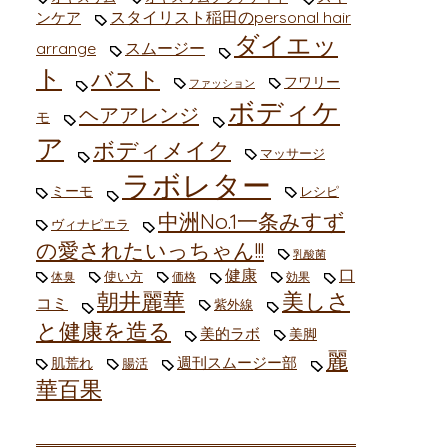
スタイリスト稲田のpersonal hair
ンケア
ダイエッ
arrange
スムージー
ト
バスト
フワリー
ファッション
ボディケ
ヘアアレンジ
モ
ア
ボディメイク
マッサージ
ラボレター
ミーモ
レシピ
中洲No.1一条みすず
ヴィナピエラ
の愛されたいっちゃん!!!
乳酸菌
健康
口
使い方
体臭
価格
効果
朝井麗華
美しさ
コミ
紫外線
と健康を造る
美的ラボ
美脚
麗
週刊スムージー部
肌荒れ
腸活
華百果