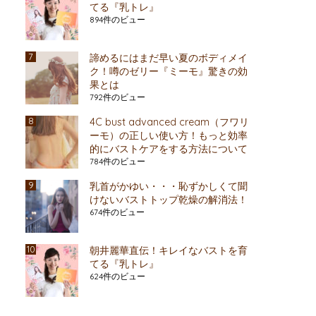
てる『乳トレ』
894件のビュー
諦めるにはまだ早い夏のボディメイ
ク！噂のゼリー『ミーモ』驚きの効
果とは
792件のビュー
4C bust advanced cream（フワリ
ーモ）の正しい使い方！もっと効率
的にバストケアをする方法について
784件のビュー
乳首がかゆい・・・恥ずかしくて聞
けないバストトップ乾燥の解消法！
674件のビュー
朝井麗華直伝！キレイなバストを育
てる『乳トレ』
624件のビュー