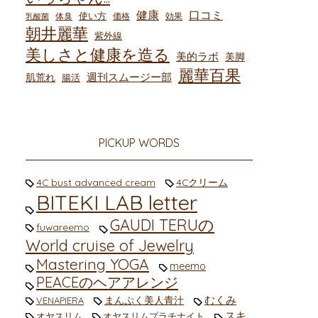
健康
口コミ
使い方
体臭
価格
効果
乳酸菌
朝井麗華
紫外線
美しさと健康を造る
美的ラボ
美脚
麗華百果
週刊スムージー部
肌荒れ
腸活
PICKUP WORDS
4C bust advanced cream
4Cクリーム
BITEKI LAB letter
GAUDI TERUの
fuwareemo
World cruise of Jewelry
Mastering YOGA
meemo
PEACEのヘアアレンジ
むくみ
まんぷく美人青汁
VENAPIERA
スキ
オヤスリム
オヤスリムプラチナイト