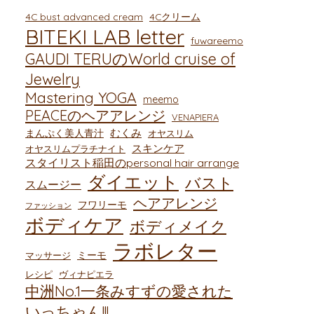
4C bust advanced cream
4Cクリーム
BITEKI LAB letter
fuwareemo
GAUDI TERUのWorld cruise of
Jewelry
Mastering YOGA
meemo
PEACEのヘアアレンジ
VENAPIERA
むくみ
まんぷく美人青汁
オヤスリム
スキンケア
オヤスリムプラチナイト
スタイリスト稲田のpersonal hair arrange
ダイエット
バスト
スムージー
ヘアアレンジ
フワリーモ
ファッション
ボディケア
ボディメイク
ラボレター
ミーモ
マッサージ
レシピ
ヴィナピエラ
中洲No.1一条みすずの愛された
いっちゃん!!!