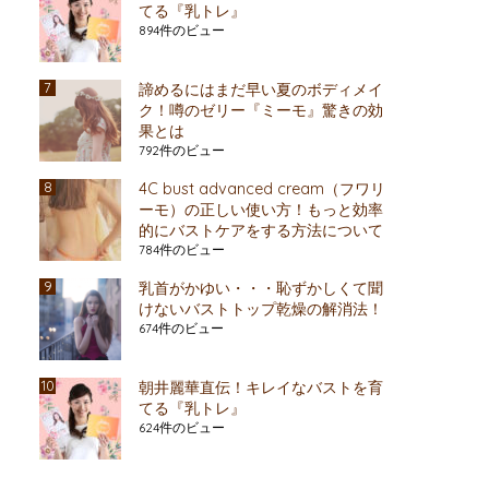
てる『乳トレ』
894件のビュー
諦めるにはまだ早い夏のボディメイ
ク！噂のゼリー『ミーモ』驚きの効
果とは
792件のビュー
4C bust advanced cream（フワリ
ーモ）の正しい使い方！もっと効率
的にバストケアをする方法について
784件のビュー
乳首がかゆい・・・恥ずかしくて聞
けないバストトップ乾燥の解消法！
674件のビュー
朝井麗華直伝！キレイなバストを育
てる『乳トレ』
624件のビュー