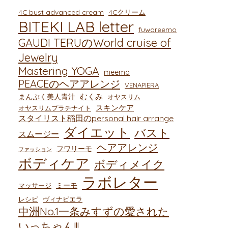
4C bust advanced cream
4Cクリーム
BITEKI LAB letter
fuwareemo
GAUDI TERUのWorld cruise of
Jewelry
Mastering YOGA
meemo
PEACEのヘアアレンジ
VENAPIERA
むくみ
まんぷく美人青汁
オヤスリム
スキンケア
オヤスリムプラチナイト
スタイリスト稲田のpersonal hair arrange
ダイエット
バスト
スムージー
ヘアアレンジ
フワリーモ
ファッション
ボディケア
ボディメイク
ラボレター
ミーモ
マッサージ
レシピ
ヴィナピエラ
中洲No.1一条みすずの愛された
いっちゃん!!!