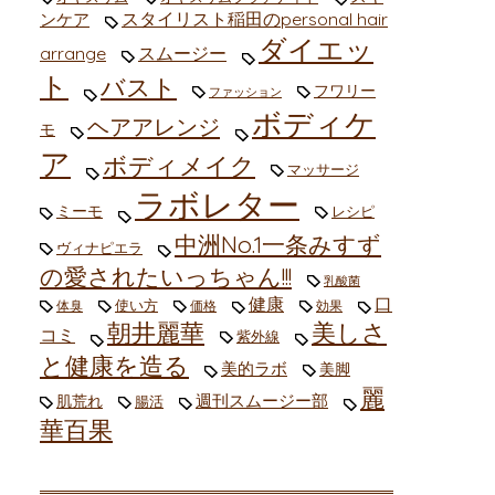
スタイリスト稲田のpersonal hair
ンケア
ダイエッ
arrange
スムージー
ト
バスト
フワリー
ファッション
ボディケ
ヘアアレンジ
モ
ア
ボディメイク
マッサージ
ラボレター
ミーモ
レシピ
中洲No.1一条みすず
ヴィナピエラ
の愛されたいっちゃん!!!
乳酸菌
健康
口
使い方
体臭
価格
効果
朝井麗華
美しさ
コミ
紫外線
と健康を造る
美的ラボ
美脚
麗
週刊スムージー部
肌荒れ
腸活
華百果