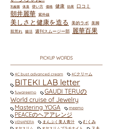
健康
口コミ
使い方
体臭
価格
効果
乳酸菌
朝井麗華
紫外線
美しさと健康を造る
美的ラボ
美脚
麗華百果
週刊スムージー部
肌荒れ
腸活
PICKUP WORDS
4C bust advanced cream
4Cクリーム
BITEKI LAB letter
GAUDI TERUの
fuwareemo
World cruise of Jewelry
Mastering YOGA
meemo
PEACEのヘアアレンジ
むくみ
まんぷく美人青汁
VENAPIERA
スキ
オヤスリム
オヤスリムプラチナイト