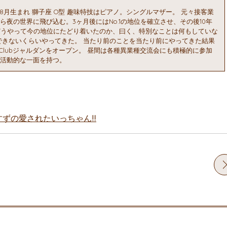
1982年8月生まれ 獅子座 O型 趣味特技はピアノ。シングルマザー。 元々接客業
夜の世界に飛び込む。3ヶ月後にはNo.1の地位を確立させ、その後10年
 どうやって今の地位にたどり着いたのか、曰く、特別なことは何もしていな
できないくらいやってきた。 当たり前のことを当たり前にやってきた結果
しClubジャルダンをオープン。 昼間は各種異業種交流会にも積極的に参加
活動的な一面を持つ。
すずの愛されたいっちゃん!!!