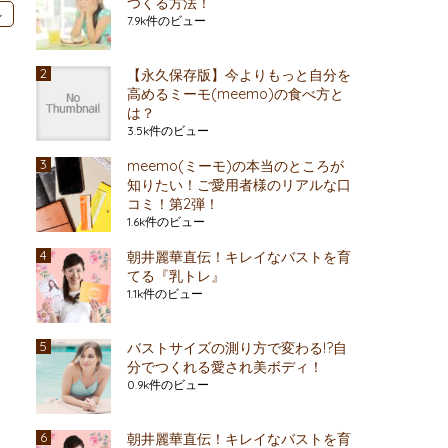
つくる方法！
ル
7.9k件のビュー
【永久保存版】今よりもっと自分を
高めるミーモ(meemo)の食べ方と
は？
3.5k件のビュー
meemo(ミーモ)の本当のところが
知りたい！ご愛用者様のリアルな口
コミ！第2弾！
1.6k件のビュー
朝井麗華直伝！キレイなバストを育
てる『乳トレ』
1.1k件のビュー
バストサイズの測り方で変わる!?自
分でつくれる愛され美ボディ！
0.9k件のビュー
朝井麗華直伝！キレイなバストを育