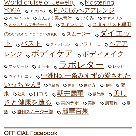
World cruise of Jewelry
Mastering
YOGA
PEACEのヘアアレンジ
meemo
むくみ
まんぷく美人青汁
VENAPIERA
オヤスリム
スタイリスト稲田
スキンケア
オヤスリムプラチナイト
ダイエッ
のpersonal hair arrange
スムージー
ト
バスト
ヘアア
フワリーモ
ファッション
ボディケア
ボディメイク
レンジ
ラボレター
ミーモ
マッサージ
レシピ
中洲No.1一条みすずの愛された
ヴィナピエラ
いっちゃん!!!
健
使い方
体臭
価格
乳酸菌
朝井麗華
美し
康
口コミ
紫外線
効果
さと健康を造る
美的ラボ
美脚
肌荒れ
腸
麗華百果
週刊スムージー部
活
OFFICIAL Facebook