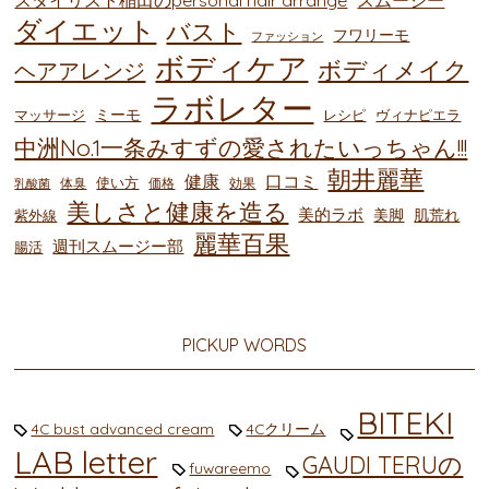
スタイリスト稲田のpersonal hair arrange
スムージー
ダイエット
バスト
フワリーモ
ファッション
ボディケア
ボディメイク
ヘアアレンジ
ラボレター
ミーモ
マッサージ
レシピ
ヴィナピエラ
中洲No.1一条みすずの愛されたいっちゃん!!!
朝井麗華
健康
口コミ
使い方
体臭
価格
効果
乳酸菌
美しさと健康を造る
美的ラボ
美脚
肌荒れ
紫外線
麗華百果
週刊スムージー部
腸活
PICKUP WORDS
BITEKI
4C bust advanced cream
4Cクリーム
LAB letter
GAUDI TERUの
fuwareemo