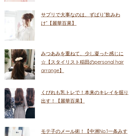
サプリで大事なのは、ずばり”飲みわ
け”【麗華百果】
みつあみを重ねて、少し凝った感じに
☆【スタイリスト稲田のpersonal hair
arrange】
くびれも乳トレで！本来のキレイを掘り
出す！【麗華百果】
モテ子のメール術！【中洲No.1一条みす