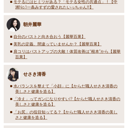
モテるにはヒミツがある？「モテる女性の共通点」！【中
洲No.1一条みすずの愛されたいっちゃん!!!】
朝井麗華
自分のバストと向き合おう【麗華百果】
美乳の定義、間違っていませんか？【麗華百果】
肩コリはバストアップの大敵！体質改善は“根本”から【麗華
百果】
せさき清香
水バランスを整えて「小顔」に【からだ職人せさき清香の
美しさと健康を造る】
「冷え」ってガンになりやすい!?【からだ職人せさき清香の
美しさと健康を造る】
「お尻」の役目知ってる？【からだ職人せさき清香の美し
さと健康を造る】