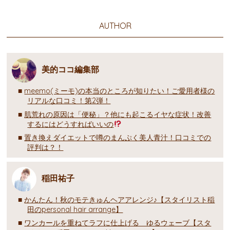
AUTHOR
美的ココ編集部
meemo(ミーモ)の本当のところが知りたい！ご愛用者様の
リアルな口コミ！第2弾！
肌荒れの原因は「便秘」？他にも起こるイヤな症状！改善
するにはどうすればいいの
置き換えダイエットで噂のまんぷく美人青汁！口コミでの
評判は？！
稲田祐子
かんたん！秋のモテきゅんヘアアレンジ♪【スタイリスト稲
田のpersonal hair arrange】
ワンカールを重ねてラフに仕上げる ゆるウェーブ【スタ