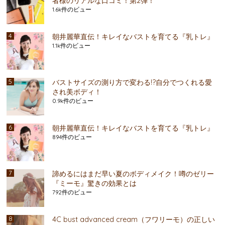
者様のリアルな口コミ！第2弾！
1.6k件のビュー
朝井麗華直伝！キレイなバストを育てる『乳トレ』
1.1k件のビュー
バストサイズの測り方で変わる!?自分でつくれる愛
され美ボディ！
0.9k件のビュー
朝井麗華直伝！キレイなバストを育てる『乳トレ』
894件のビュー
諦めるにはまだ早い夏のボディメイク！噂のゼリー
『ミーモ』驚きの効果とは
792件のビュー
4C bust advanced cream（フワリーモ）の正しい