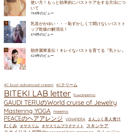
使い方！もっと効率的にバストケアをする方法につ
いて
784件のビュー
乳首がかゆい・・・恥ずかしくて聞けないバストト
ップ乾燥の解消法！
674件のビュー
朝井麗華直伝！キレイなバストを育てる『乳トレ』
624件のビュー
4C bust advanced cream
4Cクリーム
BITEKI LAB letter
fuwareemo
GAUDI TERUのWorld cruise of Jewelry
Mastering YOGA
meemo
PEACEのヘアアレンジ
まんぷく美人青汁
VENAPIERA
むくみ
スキンケア
オヤスリム
オヤスリムプラチナイト