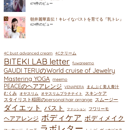
674件のビュー
朝井麗華直伝！キレイなバストを育てる『乳トレ』
624件のビュー
4C bust advanced cream
4Cクリーム
BITEKI LAB letter
fuwareemo
GAUDI TERUのWorld cruise of Jewelry
Mastering YOGA
meemo
PEACEのヘアアレンジ
まんぷく美人青汁
VENAPIERA
むくみ
スキンケア
オヤスリム
オヤスリムプラチナイト
スタイリスト稲田のpersonal hair arrange
スムージー
ダイエット
バスト
フワリーモ
ファッション
ボディケア
ボディメイク
ヘアアレンジ
ラボレター
ミーモ
マッサージ
レシピ
ヴィナピエラ