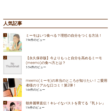
人気記事
ミーモはいつ食べる？理想の自分をつくる方法！
7.9k件のビュー
【永久保存版】今よりもっと自分を高めるミーモ
(meemo)の食べ方とは？
3.5k件のビュー
meemo(ミーモ)の本当のところが知りたい！ご愛用
者様のリアルな口コミ！第2弾！
1.6k件のビュー
朝井麗華直伝！キレイなバストを育てる『乳トレ』
1.1k件のビュー