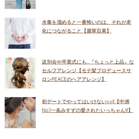
水毒を溜めると一番怖いのは、それが老
化につながること【麗華百果】
送別会や卒業式にも…『ちょっと上品』な
セルフアレンジ【モテ髪プロデュースサ
ロンPEACEのヘアアレンジ】
初デートでやってはいけない○○!!【中洲
No.1一条みすずの愛されたいっちゃん!!!】