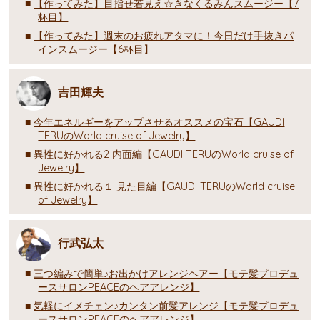
【作ってみた】目指せ若見え☆きなくるみんスムージー【7
杯目】
【作ってみた】週末のお疲れアタマに！今日だけ手抜きパ
インスムージー【6杯目】
吉田輝夫
今年エネルギーをアップさせるオススメの宝石【GAUDI
TERUのWorld cruise of Jewelry】
異性に好かれる2 内面編【GAUDI TERUのWorld cruise of
Jewelry】
異性に好かれる１ 見た目編【GAUDI TERUのWorld cruise
of Jewelry】
行武弘太
三つ編みで簡単♪お出かけアレンジヘアー【モテ髪プロデュ
ースサロンPEACEのヘアアレンジ】
気軽にイメチェン♪カンタン前髪アレンジ【モテ髪プロデュ
ースサロンPEACEのヘアアレンジ】