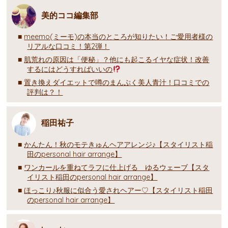
美的ココ編集部
meemo(ミーモ)の本当のところが知りたい！ご愛用者様の
リアルな口コミ！第2弾！
肌荒れの原因は「便秘」？他にも起こるイヤな症状！改善
するにはどうすればいいの
置き換えダイエットで噂のまんぷく美人青汁！口コミでの
評判は？！
稲田祐子
かんたん！秋のモテきゅんヘアアレンジ♪【スタイリスト稲
田のpersonal hair arrange】
ワンカールを重ねてラフに仕上げる ゆるウェーブ【スタ
イリスト稲田のpersonal hair arrange】
ほっこり♪秋服に似合う愛されヘアー♡【スタイリスト稲田
のpersonal hair arrange】