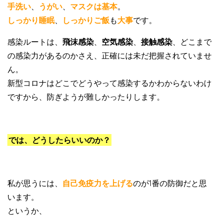
手洗い
、
うがい
、
マスクは基本
。
しっかり睡眠
、
しっかりご飯
も
大事
です。
感染ルートは、
飛沫感染
、
空気感染
、
接触感染
、どこまで
の感染力があるのかさえ、正確には未だ把握されていませ
ん。
新型コロナはどこでどうやって感染するかわからないわけ
ですから、防ぎようが難しかったりします。
では、どうしたらいいのか？
私が思うには、
自己免疫力を上げる
のが1番の防御だと思
います。
というか、