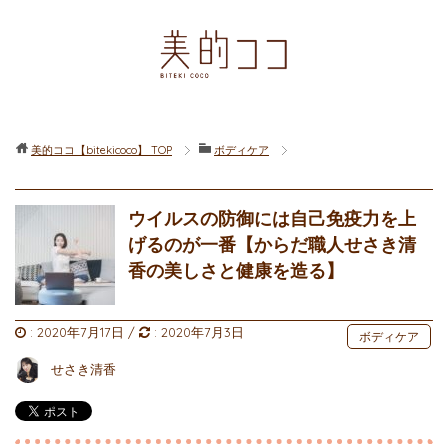
美的ココ【bitekicoco】
TOP
ボディケア
ウイルスの防御には自己免疫力を上
げるのが一番【からだ職人せさき清
香の美しさと健康を造る】
:
2020年7月17日
/
:
2020年7月3日
ボディケア
せさき清香