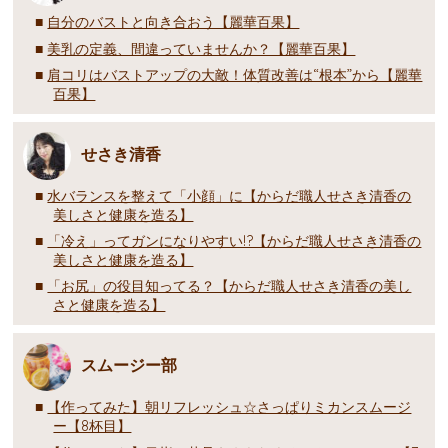
自分のバストと向き合おう【麗華百果】
美乳の定義、間違っていませんか？【麗華百果】
肩コリはバストアップの大敵！体質改善は“根本”から【麗華
百果】
せさき清香
水バランスを整えて「小顔」に【からだ職人せさき清香の
美しさと健康を造る】
「冷え」ってガンになりやすい!?【からだ職人せさき清香の
美しさと健康を造る】
「お尻」の役目知ってる？【からだ職人せさき清香の美し
さと健康を造る】
スムージー部
【作ってみた】朝リフレッシュ☆さっぱりミカンスムージ
ー【8杯目】