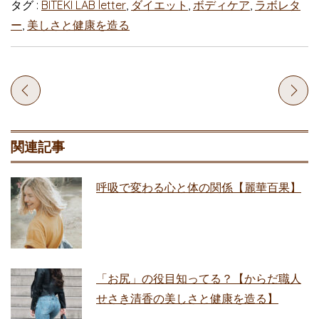
タグ :
BITEKI LAB letter
,
ダイエット
,
ボディケア
,
ラボレタ
ー
,
美しさと健康を造る
関連記事
呼吸で変わる心と体の関係【麗華百果】
「お尻」の役目知ってる？【からだ職人
せさき清香の美しさと健康を造る】