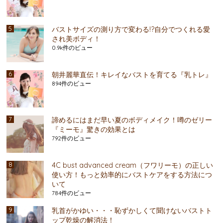
バストサイズの測り方で変わる!?自分でつくれる愛
され美ボディ！
0.9k件のビュー
朝井麗華直伝！キレイなバストを育てる『乳トレ』
894件のビュー
諦めるにはまだ早い夏のボディメイク！噂のゼリー
『ミーモ』驚きの効果とは
792件のビュー
4C bust advanced cream（フワリーモ）の正しい
使い方！もっと効率的にバストケアをする方法につ
いて
784件のビュー
乳首がかゆい・・・恥ずかしくて聞けないバストト
ップ乾燥の解消法！