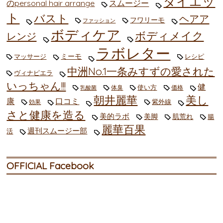
ダイエッ
のpersonal hair arrange
スムージー
ト
バスト
ヘアア
フワリーモ
ファッション
ボディケア
ボディメイク
レンジ
ラボレター
ミーモ
マッサージ
レシピ
中洲No.1一条みすずの愛された
ヴィナピエラ
いっちゃん!!!
健
使い方
体臭
価格
乳酸菌
朝井麗華
美し
康
口コミ
紫外線
効果
さと健康を造る
美的ラボ
美脚
肌荒れ
腸
麗華百果
週刊スムージー部
活
OFFICIAL Facebook