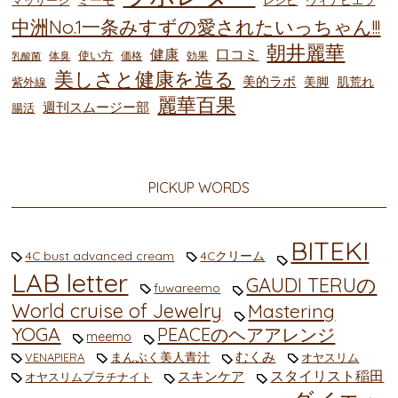
中洲No.1一条みすずの愛されたいっちゃん!!!
朝井麗華
健康
口コミ
使い方
体臭
価格
効果
乳酸菌
美しさと健康を造る
美的ラボ
美脚
肌荒れ
紫外線
麗華百果
週刊スムージー部
腸活
PICKUP WORDS
BITEKI
4C bust advanced cream
4Cクリーム
LAB letter
GAUDI TERUの
fuwareemo
World cruise of Jewelry
Mastering
YOGA
PEACEのヘアアレンジ
meemo
むくみ
まんぷく美人青汁
VENAPIERA
オヤスリム
スタイリスト稲田
スキンケア
オヤスリムプラチナイト