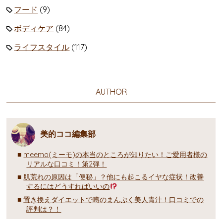
フード
(9)
ボディケア
(84)
ライフスタイル
(117)
AUTHOR
美的ココ編集部
meemo(ミーモ)の本当のところが知りたい！ご愛用者様の
リアルな口コミ！第2弾！
肌荒れの原因は「便秘」？他にも起こるイヤな症状！改善
するにはどうすればいいの
置き換えダイエットで噂のまんぷく美人青汁！口コミでの
評判は？！