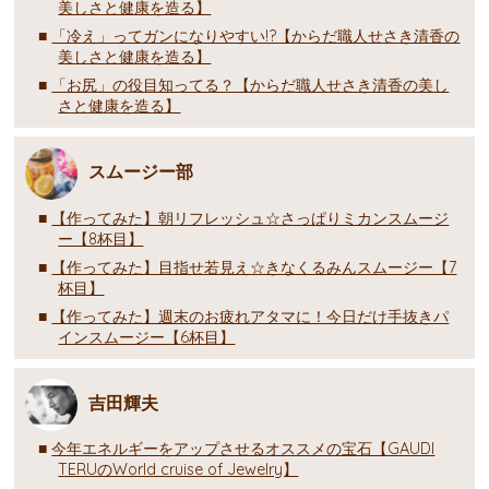
美しさと健康を造る】
「冷え」ってガンになりやすい!?【からだ職人せさき清香の
美しさと健康を造る】
「お尻」の役目知ってる？【からだ職人せさき清香の美し
さと健康を造る】
スムージー部
【作ってみた】朝リフレッシュ☆さっぱりミカンスムージ
ー【8杯目】
【作ってみた】目指せ若見え☆きなくるみんスムージー【7
杯目】
【作ってみた】週末のお疲れアタマに！今日だけ手抜きパ
インスムージー【6杯目】
吉田輝夫
今年エネルギーをアップさせるオススメの宝石【GAUDI
TERUのWorld cruise of Jewelry】