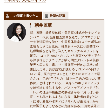
<<美的ラボ公式サイト>>
この記事を書いた人
最新の記事
朝井麗華
朝井麗華 経絡整体師・美容家/株式会社キレイカ
ンパニー代表 臨床検査業界を経て、アロマテラピ
ーや東洋医学を学び、中国整体推拿(スイナ)療法の
素晴らしさに目覚め、推拿をベースに小顔整体や
筋膜剥離などを取り込んだオリジナルメソッドを
確立。 ゴッドhand・カリスマと顧客やメディアか
ら評されるテクニックが瞬く間にタレントや美容
業界へ広まり、肩こり・腰痛等一般的な症状の改
善は元より、美容面では”痩せるサロン”や”小顔サ
ロン”等、実力はサロンとして数々のメディアで紹
介され、予約4年待ちの『日本一予約の取れない整
体師』と呼ばれている。 全身へのホリスティック
な施術法を提供する中、バストケアメソッド『乳
トレ』の理論や施術法の的確さから『おっぱい番
長』とも称されるようになり、体験者は必ずバス
トに良い変化やボディにメリハリが生まれ、から
だの調子もよくなるとの定評がある。 施術以外に