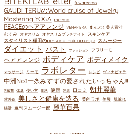
BITEKI LAB letter
fuwareemo
GAUDI TERUのWorld cruise of Jewelry
Mastering YOGA
meemo
PEACEのヘアアレンジ
まんぷく美人青汁
VENAPIERA
むくみ
スキンケア
オヤスリム
オヤスリムプラチナイト
スタイリスト稲田のpersonal hair arrange
スムージー
ダイエット
バスト
フワリーモ
ファッション
ボディケア
ボディメイク
ヘアアレンジ
ラボレター
ミーモ
マッサージ
レシピ
ヴィナピエラ
中洲No.1一条みすずの愛されたいっちゃん!!!
朝井麗華
健康
口コミ
使い方
体臭
価格
効果
乳酸菌
美しさと健康を造る
美的ラボ
美脚
肌荒れ
紫外線
麗華百果
週刊スムージー部
腸活