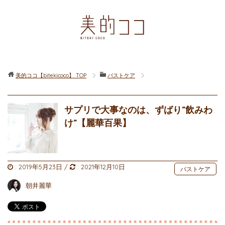
美的ココ【bitekicoco】
TOP
バストケア
サプリで大事なのは、ずばり”飲みわ
け”【麗華百果】
:
2019年5月23日
/
:
2021年12月10日
バストケア
朝井麗華