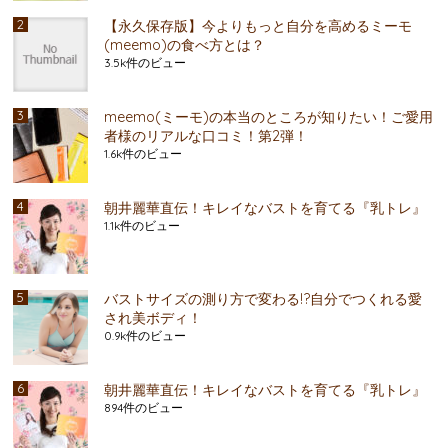
【永久保存版】今よりもっと自分を高めるミーモ
(meemo)の食べ方とは？
3.5k件のビュー
meemo(ミーモ)の本当のところが知りたい！ご愛用
者様のリアルな口コミ！第2弾！
1.6k件のビュー
朝井麗華直伝！キレイなバストを育てる『乳トレ』
1.1k件のビュー
バストサイズの測り方で変わる!?自分でつくれる愛
され美ボディ！
0.9k件のビュー
朝井麗華直伝！キレイなバストを育てる『乳トレ』
894件のビュー