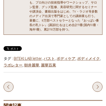
も、プロ向けの技術指導やワークショップ、サロ
ン監督、グッズ監修、美容研究に関するセミナー
や講演会、書籍出版をはじめ、TV・ラジオ等多数
のメディア出演で専門家としての講師業も行う。
著書に、8万部ベストセラーとなった『おっぱい番
長の乳トレ』(講談社)をはじめ合計11冊(国内10冊・
海外1冊)、累計18万部を持つ。
タグ :
BITEKI LAB letter
,
バスト
,
ボディケア
,
ボディメイク
,
ラボレター
,
朝井麗華
,
麗華百果
関連記事