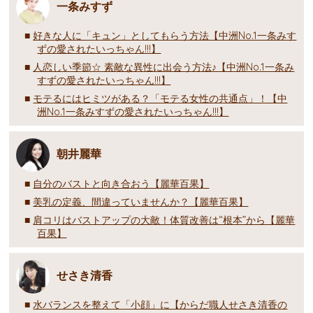
一条みすず
好きな人に「キュン」としてもらう方法【中洲No.1一条みす
ずの愛されたいっちゃん!!!】
人恋しい季節☆ 素敵な異性に出会う方法♪【中洲No.1一条み
すずの愛されたいっちゃん!!!】
モテるにはヒミツがある？「モテる女性の共通点」！【中
洲No.1一条みすずの愛されたいっちゃん!!!】
朝井麗華
自分のバストと向き合おう【麗華百果】
美乳の定義、間違っていませんか？【麗華百果】
肩コリはバストアップの大敵！体質改善は“根本”から【麗華
百果】
せさき清香
水バランスを整えて「小顔」に【からだ職人せさき清香の