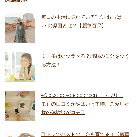
毎日の生活に隠れている“ブスおっぱ
い”の原因とは？【麗華百果】
ミーモはいつ食べる？理想の自分をつく
る方法！
4C bust advanced cream（フワリー
モ）の口コミがやばいって噂。ご愛用者
様の体験談がコチラ
乳トレでバストの土台を育てる！【麗華