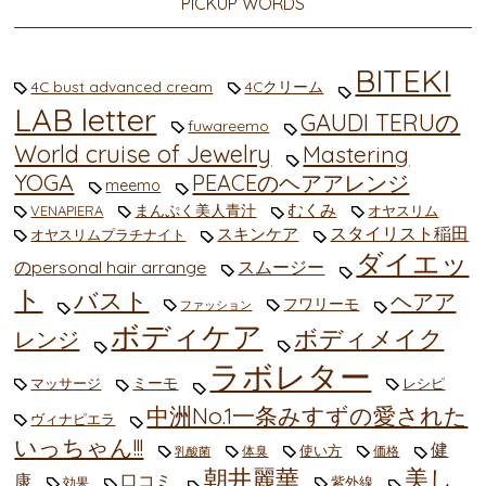
PICKUP WORDS
BITEKI
4C bust advanced cream
4Cクリーム
LAB letter
GAUDI TERUの
fuwareemo
World cruise of Jewelry
Mastering
YOGA
PEACEのヘアアレンジ
meemo
むくみ
まんぷく美人青汁
VENAPIERA
オヤスリム
スタイリスト稲田
スキンケア
オヤスリムプラチナイト
ダイエッ
のpersonal hair arrange
スムージー
ト
バスト
ヘアア
フワリーモ
ファッション
ボディケア
ボディメイク
レンジ
ラボレター
ミーモ
マッサージ
レシピ
中洲No.1一条みすずの愛された
ヴィナピエラ
いっちゃん!!!
健
使い方
体臭
価格
乳酸菌
朝井麗華
美し
康
口コミ
紫外線
効果