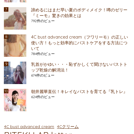
諦めるにはまだ早い夏のボディメイク！噂のゼリー
『ミーモ』驚きの効果とは
792件のビュー
4C bust advanced cream（フワリーモ）の正しい
使い方！もっと効率的にバストケアをする方法につ
いて
784件のビュー
乳首がかゆい・・・恥ずかしくて聞けないバストト
ップ乾燥の解消法！
674件のビュー
朝井麗華直伝！キレイなバストを育てる『乳トレ』
624件のビュー
4C bust advanced cream
4Cクリーム