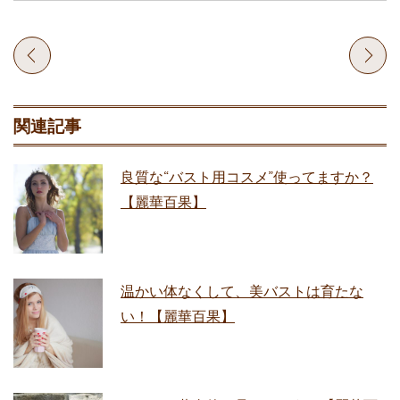
関連記事
良質な“バスト用コスメ”使ってますか？
【麗華百果】
温かい体なくして、美バストは育たな
い！【麗華百果】