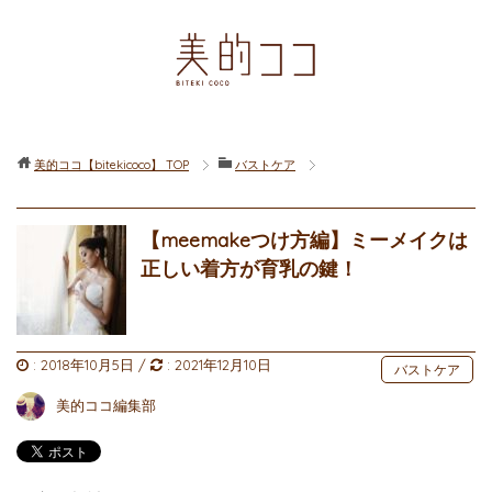
美的ココ【bitekicoco】
TOP
バストケア
【meemakeつけ方編】ミーメイクは
正しい着方が育乳の鍵！
:
2018年10月5日
/
:
2021年12月10日
バストケア
美的ココ編集部