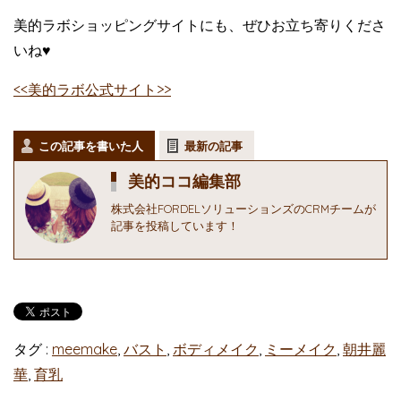
美的ラボショッピングサイトにも、ぜひお立ち寄りくださ
いね♥
<<美的ラボ公式サイト>>
この記事を書いた人
最新の記事
美的ココ編集部
株式会社FORDELソリューションズのCRMチームが
記事を投稿しています！
タグ :
meemake
,
バスト
,
ボディメイク
,
ミーメイク
,
朝井麗
華
,
育乳