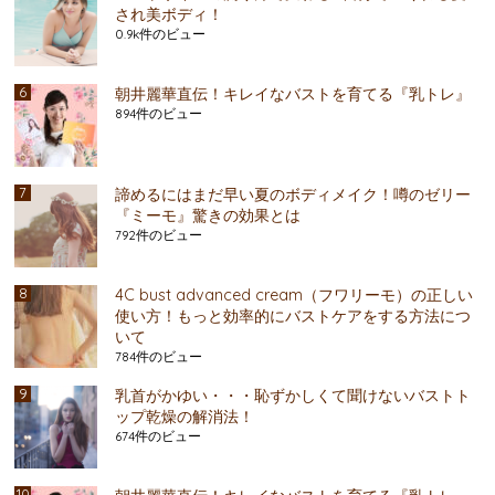
され美ボディ！
0.9k件のビュー
朝井麗華直伝！キレイなバストを育てる『乳トレ』
894件のビュー
諦めるにはまだ早い夏のボディメイク！噂のゼリー
『ミーモ』驚きの効果とは
792件のビュー
4C bust advanced cream（フワリーモ）の正しい
使い方！もっと効率的にバストケアをする方法につ
いて
784件のビュー
乳首がかゆい・・・恥ずかしくて聞けないバストト
ップ乾燥の解消法！
674件のビュー