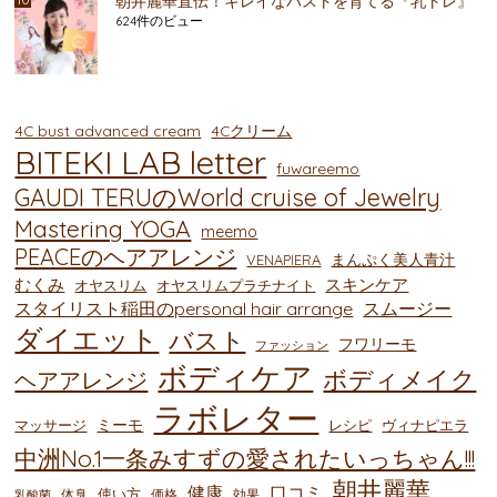
朝井麗華直伝！キレイなバストを育てる『乳トレ』
624件のビュー
4C bust advanced cream
4Cクリーム
BITEKI LAB letter
fuwareemo
GAUDI TERUのWorld cruise of Jewelry
Mastering YOGA
meemo
PEACEのヘアアレンジ
まんぷく美人青汁
VENAPIERA
むくみ
スキンケア
オヤスリム
オヤスリムプラチナイト
スタイリスト稲田のpersonal hair arrange
スムージー
ダイエット
バスト
フワリーモ
ファッション
ボディケア
ボディメイク
ヘアアレンジ
ラボレター
ミーモ
マッサージ
レシピ
ヴィナピエラ
中洲No.1一条みすずの愛されたいっちゃん!!!
朝井麗華
健康
口コミ
使い方
体臭
価格
効果
乳酸菌