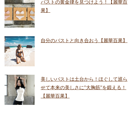
バストの黄金律を見つけよう！【麗華百
果】
自分のバストと向き合おう【麗華百果】
美しいバストは土台から！ほぐして巡ら
せて本来の美しさに"大胸筋"を鍛える！
【麗華百果】