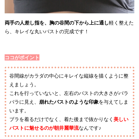
両手の人差し指を、胸の谷間の下から上に通し
軽く整えた
ら、キレイな丸いバストの完成です！
ココがポイント
谷間線がカラダの中心にキレイな縦線を描くように整
えましょう。
これを行っていないと、左右のバストの大きさがバラ
バラに見え、
崩れたバストのような印象
を与えてしま
います。
ブラを着るだけでなく、着た後まで抜かりなく
美しい
バストに魅せるのが朝井麗華流
なんです♪