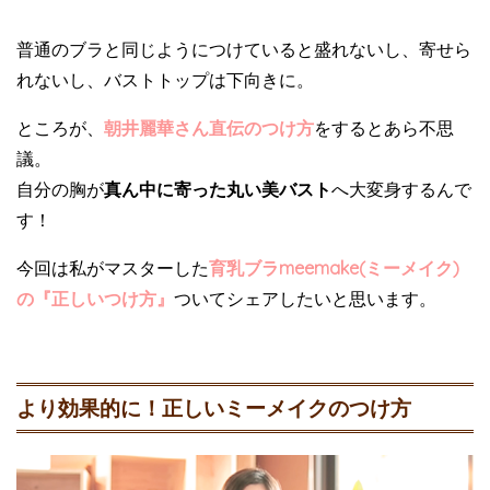
普通のブラと同じようにつけていると盛れないし、寄せら
れないし、バストトップは下向きに。
ところが、
朝井麗華さん直伝のつけ方
をするとあら不思
議。
自分の胸が
真ん中に寄った丸い美バスト
へ大変身するんで
す！
今回は私がマスターした
育乳ブラmeemake(ミーメイク)
の『正しいつけ方』
ついてシェアしたいと思います。
より効果的に！正しいミーメイクのつけ方