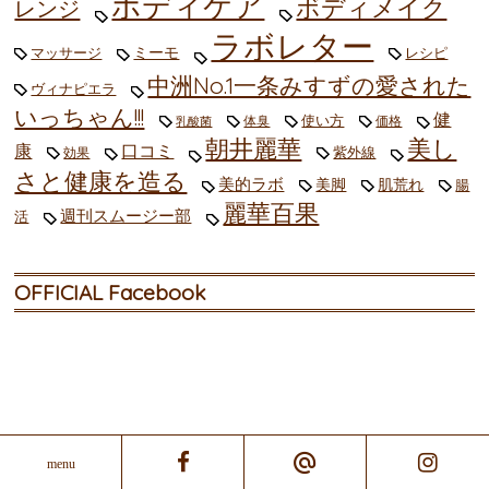
ボディケア
ボディメイク
レンジ
ラボレター
ミーモ
マッサージ
レシピ
中洲No.1一条みすずの愛された
ヴィナピエラ
いっちゃん!!!
健
使い方
体臭
価格
乳酸菌
朝井麗華
美し
康
口コミ
紫外線
効果
さと健康を造る
美的ラボ
美脚
肌荒れ
腸
麗華百果
週刊スムージー部
活
OFFICIAL Facebook
美的ラボ OFFICIAL LINE@
menu