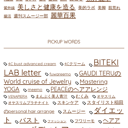
美しさと健康を造る
美的ラボ
美脚
肌荒れ
紫外線
麗華百果
週刊スムージー部
腸活
PICKUP WORDS
BITEKI
4C bust advanced cream
4Cクリーム
LAB letter
GAUDI TERUの
fuwareemo
World cruise of Jewelry
Mastering
YOGA
PEACEのヘアアレンジ
meemo
むくみ
まんぷく美人青汁
VENAPIERA
オヤスリム
スタイリスト稲田
スキンケア
オヤスリムプラチナイト
ダイエッ
のpersonal hair arrange
スムージー
ト
バスト
ヘアア
フワリーモ
ファッション