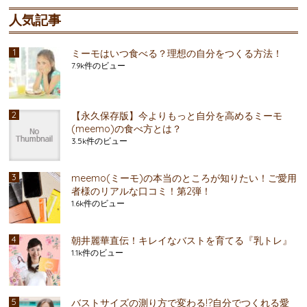
人気記事
ミーモはいつ食べる？理想の自分をつくる方法！
7.9k件のビュー
【永久保存版】今よりもっと自分を高めるミーモ
(meemo)の食べ方とは？
3.5k件のビュー
meemo(ミーモ)の本当のところが知りたい！ご愛用
者様のリアルな口コミ！第2弾！
1.6k件のビュー
朝井麗華直伝！キレイなバストを育てる『乳トレ』
1.1k件のビュー
バストサイズの測り方で変わる!?自分でつくれる愛