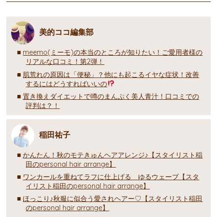
美的ココ編集部
meemo(ミーモ)の本当のところが知りたい！ご愛用者様の
リアルな口コミ！第2弾！
肌荒れの原因は「便秘」？他にも起こるイヤな症状！改善
するにはどうすればいいの
置き換えダイエットで噂のまんぷく美人青汁！口コミでの
評判は？！
稲田祐子
かんたん！秋のモテきゅんヘアアレンジ♪【スタイリスト稲
田のpersonal hair arrange】
ワンカールを重ねてラフに仕上げる ゆるウェーブ【スタ
イリスト稲田のpersonal hair arrange】
ほっこり♪秋服に似合う愛されヘアー♡【スタイリスト稲田
のpersonal hair arrange】