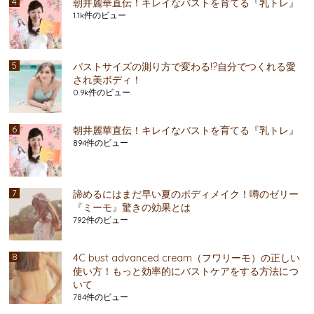
朝井麗華直伝！キレイなバストを育てる『乳トレ』
1.1k件のビュー
バストサイズの測り方で変わる!?自分でつくれる愛
され美ボディ！
0.9k件のビュー
朝井麗華直伝！キレイなバストを育てる『乳トレ』
894件のビュー
諦めるにはまだ早い夏のボディメイク！噂のゼリー
『ミーモ』驚きの効果とは
792件のビュー
4C bust advanced cream（フワリーモ）の正しい
使い方！もっと効率的にバストケアをする方法につ
いて
784件のビュー