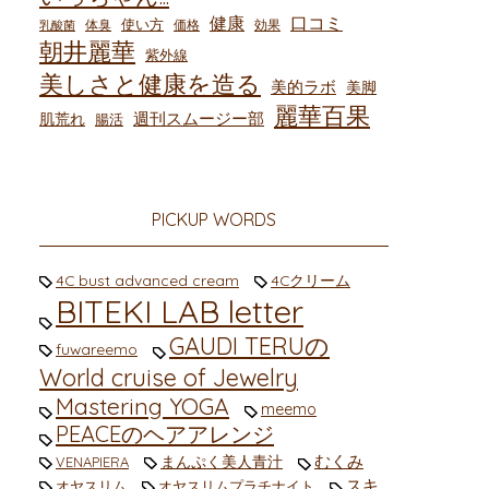
健康
口コミ
使い方
体臭
価格
効果
乳酸菌
朝井麗華
紫外線
美しさと健康を造る
美的ラボ
美脚
麗華百果
週刊スムージー部
肌荒れ
腸活
PICKUP WORDS
4C bust advanced cream
4Cクリーム
BITEKI LAB letter
GAUDI TERUの
fuwareemo
World cruise of Jewelry
Mastering YOGA
meemo
PEACEのヘアアレンジ
むくみ
まんぷく美人青汁
VENAPIERA
スキ
オヤスリム
オヤスリムプラチナイト