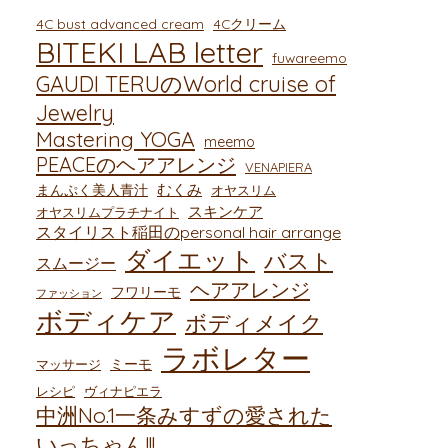
4C bust advanced cream
4Cクリーム
BITEKI LAB letter
fuwareemo
GAUDI TERUのWorld cruise of
Jewelry
Mastering YOGA
meemo
PEACEのヘアアレンジ
VENAPIERA
むくみ
まんぷく美人青汁
オヤスリム
スキンケア
オヤスリムプラチナイト
スタイリスト稲田のpersonal hair arrange
ダイエット
バスト
スムージー
ヘアアレンジ
フワリーモ
ファッション
ボディケア
ボディメイク
ラボレター
ミーモ
マッサージ
レシピ
ヴィナピエラ
中洲No.1一条みすずの愛された
いっちゃん!!!