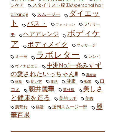
スタイリスト稲田のpersonal hair
ンケア
ダイエッ
arrange
スムージー
ト
バスト
フワリー
ファッション
ボディケ
ヘアアレンジ
モ
ア
ボディメイク
マッサージ
ラボレター
ミーモ
レシピ
中洲No.1一条みすず
ヴィナピエラ
の愛されたいっちゃん!!!
乳酸菌
健康
口
使い方
体臭
価格
効果
朝井麗華
美しさ
コミ
紫外線
と健康を造る
美的ラボ
美脚
麗
週刊スムージー部
肌荒れ
腸活
華百果