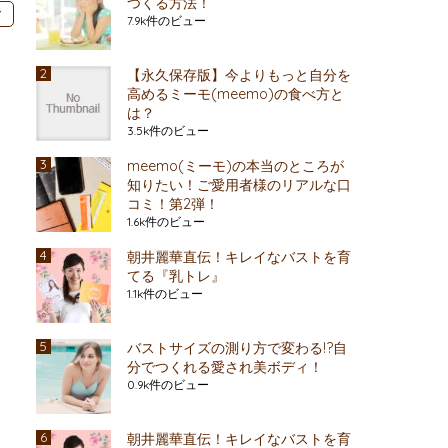
つくる方法！
ア
7.9k件のビュー
【永久保存版】今よりもっと自分を
高めるミーモ(meemo)の食べ方と
は？
3.5k件のビュー
meemo(ミーモ)の本当のところが
知りたい！ご愛用者様のリアルな口
コミ！第2弾！
1.6k件のビュー
朝井麗華直伝！キレイなバストを育
てる『乳トレ』
1.1k件のビュー
バストサイズの測り方で変わる!?自
分でつくれる愛され美ボディ！
0.9k件のビュー
朝井麗華直伝！キレイなバストを育