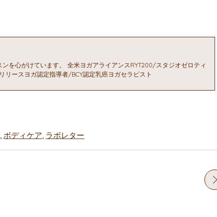
ッスンを心がけています。 全米ヨガアライアンスRYT200/スタジオゼロティ
膜リリースヨガ認定指導者/BCY認定乳癌ヨガセラピスト
,
ボディケア
,
ラボレター