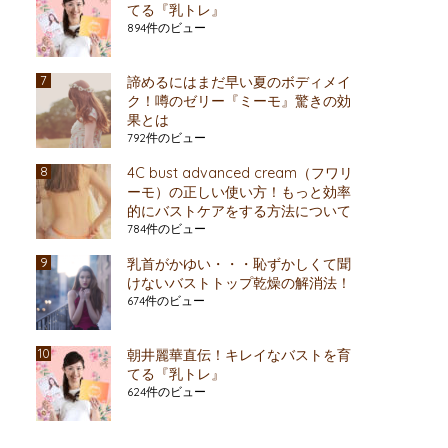
てる『乳トレ』
894件のビュー
諦めるにはまだ早い夏のボディメイ
ク！噂のゼリー『ミーモ』驚きの効
果とは
792件のビュー
4C bust advanced cream（フワリ
ーモ）の正しい使い方！もっと効率
的にバストケアをする方法について
784件のビュー
乳首がかゆい・・・恥ずかしくて聞
けないバストトップ乾燥の解消法！
674件のビュー
朝井麗華直伝！キレイなバストを育
てる『乳トレ』
624件のビュー