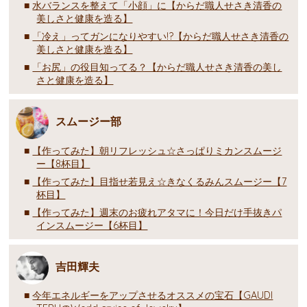
水バランスを整えて「小顔」に【からだ職人せさき清香の
美しさと健康を造る】
「冷え」ってガンになりやすい!?【からだ職人せさき清香の
美しさと健康を造る】
「お尻」の役目知ってる？【からだ職人せさき清香の美し
さと健康を造る】
スムージー部
【作ってみた】朝リフレッシュ☆さっぱりミカンスムージ
ー【8杯目】
【作ってみた】目指せ若見え☆きなくるみんスムージー【7
杯目】
【作ってみた】週末のお疲れアタマに！今日だけ手抜きパ
インスムージー【6杯目】
吉田輝夫
今年エネルギーをアップさせるオススメの宝石【GAUDI