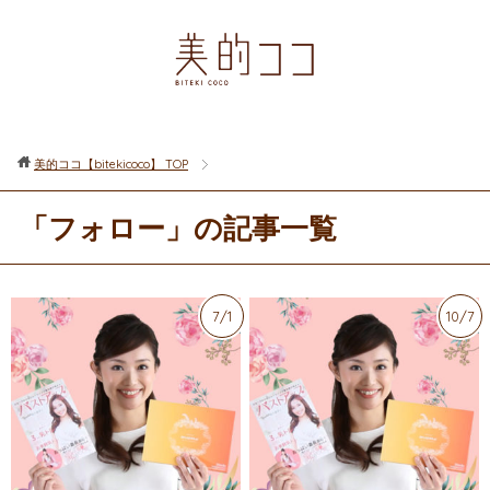
美的ココ【bitekicoco】
TOP
「フォロー」の記事一覧
7/1
10/7