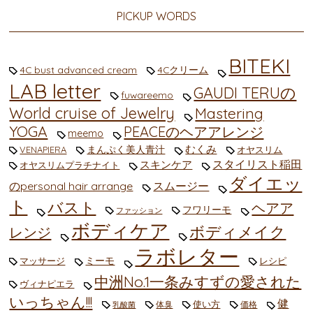
PICKUP WORDS
BITEKI
4C bust advanced cream
4Cクリーム
LAB letter
GAUDI TERUの
fuwareemo
World cruise of Jewelry
Mastering
YOGA
PEACEのヘアアレンジ
meemo
むくみ
まんぷく美人青汁
VENAPIERA
オヤスリム
スタイリスト稲田
スキンケア
オヤスリムプラチナイト
ダイエッ
のpersonal hair arrange
スムージー
ト
バスト
ヘアア
フワリーモ
ファッション
ボディケア
ボディメイク
レンジ
ラボレター
ミーモ
マッサージ
レシピ
中洲No.1一条みすずの愛された
ヴィナピエラ
いっちゃん!!!
健
使い方
体臭
価格
乳酸菌