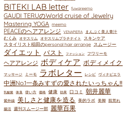
BITEKI LAB letter
fuwareemo
GAUDI TERUのWorld cruise of Jewelry
Mastering YOGA
meemo
PEACEのヘアアレンジ
まんぷく美人青汁
VENAPIERA
むくみ
スキンケア
オヤスリム
オヤスリムプラチナイト
スタイリスト稲田のpersonal hair arrange
スムージー
ダイエット
バスト
フワリーモ
ファッション
ボディケア
ボディメイク
ヘアアレンジ
ラボレター
ミーモ
マッサージ
レシピ
ヴィナピエラ
中洲No.1一条みすずの愛されたいっちゃん!!!
朝井麗華
健康
口コミ
使い方
体臭
価格
効果
乳酸菌
美しさと健康を造る
美的ラボ
美脚
肌荒れ
紫外線
麗華百果
週刊スムージー部
腸活