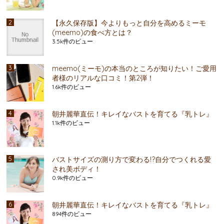
【永久保存版】今よりもっと自分を高めるミーモ
(meemo)の食べ方とは？
3.5k件のビュー
meemo(ミーモ)の本当のところが知りたい！ご愛用
者様のリアルな口コミ！第2弾！
1.6k件のビュー
朝井麗華直伝！キレイなバストを育てる『乳トレ』
1.1k件のビュー
バストサイズの測り方で変わる!?自分でつくれる愛
され美ボディ！
0.9k件のビュー
朝井麗華直伝！キレイなバストを育てる『乳トレ』
894件のビュー