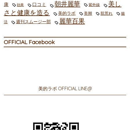
朝井麗華
美し
康
口コミ
紫外線
効果
さと健康を造る
美的ラボ
美脚
肌荒れ
腸
麗華百果
週刊スムージー部
活
OFFICIAL Facebook
美的ラボ OFFICIAL LINE@