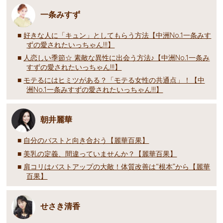
一条みすず
好きな人に「キュン」としてもらう方法【中洲No.1一条みす
ずの愛されたいっちゃん!!!】
人恋しい季節☆ 素敵な異性に出会う方法♪【中洲No.1一条み
すずの愛されたいっちゃん!!!】
モテるにはヒミツがある？「モテる女性の共通点」！【中
洲No.1一条みすずの愛されたいっちゃん!!!】
朝井麗華
自分のバストと向き合おう【麗華百果】
美乳の定義、間違っていませんか？【麗華百果】
肩コリはバストアップの大敵！体質改善は“根本”から【麗華
百果】
せさき清香