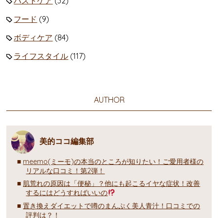
バストケア
(32)
フード
(9)
ボディケア
(84)
ライフスタイル
(117)
AUTHOR
美的ココ編集部
meemo(ミーモ)の本当のところが知りたい！ご愛用者様の
リアルな口コミ！第2弾！
肌荒れの原因は「便秘」？他にも起こるイヤな症状！改善
するにはどうすればいいの
置き換えダイエットで噂のまんぷく美人青汁！口コミでの
評判は？！