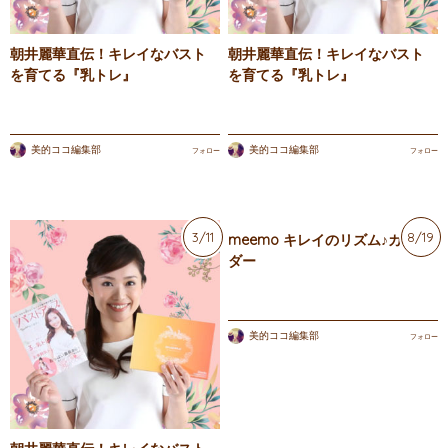
朝井麗華直伝！キレイなバスト
朝井麗華直伝！キレイなバスト
を育てる『乳トレ』
を育てる『乳トレ』
美的ココ編集部
美的ココ編集部
フォロー
フォロー
3/11
8/19
meemo キレイのリズム♪カレン
ダー
美的ココ編集部
フォロー