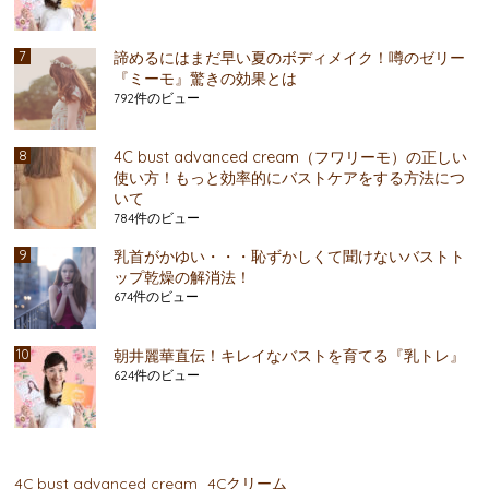
諦めるにはまだ早い夏のボディメイク！噂のゼリー
『ミーモ』驚きの効果とは
792件のビュー
4C bust advanced cream（フワリーモ）の正しい
使い方！もっと効率的にバストケアをする方法につ
いて
784件のビュー
乳首がかゆい・・・恥ずかしくて聞けないバストト
ップ乾燥の解消法！
674件のビュー
朝井麗華直伝！キレイなバストを育てる『乳トレ』
624件のビュー
4C bust advanced cream
4Cクリーム