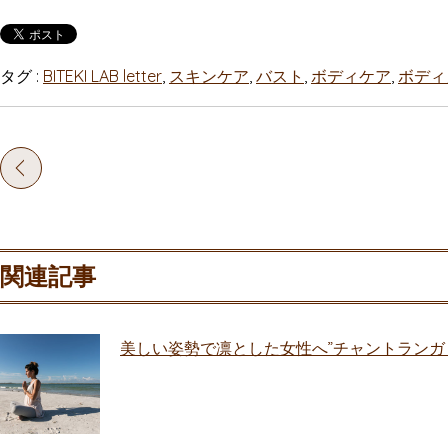
タグ :
BITEKI LAB letter
,
スキンケア
,
バスト
,
ボディケア
,
ボディ
関連記事
美しい姿勢で凛とした女性へ”チャントランガ ダンダ