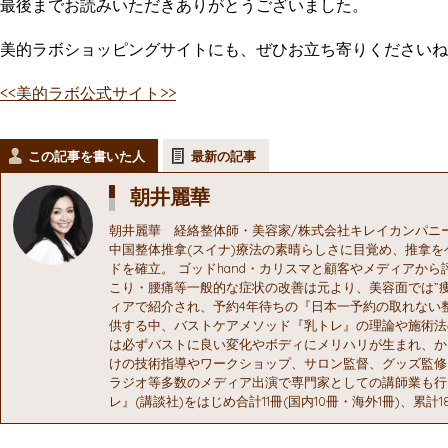
最後までお読みいただきありがとうございました。
美的ラボショッピングサイトにも、ぜひお立ち寄りくださいね
<<美的ラボ公式サイト>>
この記事を書いた人
最新の記事
朝井麗華
朝井麗華 経絡整体師・美容家/株式会社キレイカンパニ
中国整体推拿(スイナ)療法の素晴らしさに目覚め、推拿
ドを確立。 ゴッドhand・カリスマと顧客やメディアか
こり・腰痛等一般的な症状の改善は元より、美容面では”痩
ィアで紹介され、予約4年待ちの『日本一予約の取れない
供する中、バストケアメソッド『乳トレ』の理論や施術法
は必ずバストに良い変化やボディにメリハリが生まれ、か
けの技術指導やワークショップ、サロン監督、グッズ監修
ラジオ等多数のメディア出演で専門家としての講師業も行
レ』(講談社)をはじめ合計11冊(国内10冊・海外1冊)、累計