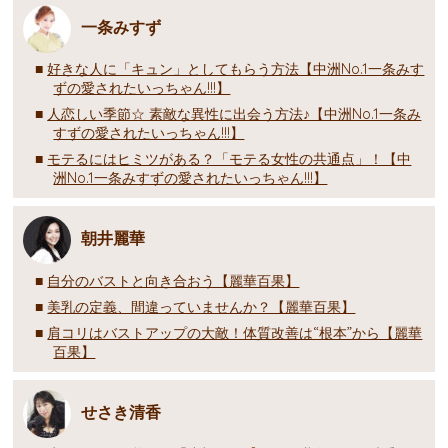
一条みすず
好きな人に「キュン」としてもらう方法【中洲No.1一条みす
ずの愛されたいっちゃん!!!】
人恋しい季節☆ 素敵な異性に出会う方法♪【中洲No.1一条み
すずの愛されたいっちゃん!!!】
モテるにはヒミツがある？「モテる女性の共通点」！【中
洲No.1一条みすずの愛されたいっちゃん!!!】
朝井麗華
自分のバストと向き合おう【麗華百果】
美乳の定義、間違っていませんか？【麗華百果】
肩コリはバストアップの大敵！体質改善は“根本”から【麗華
百果】
せさき清香