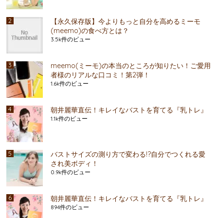
【永久保存版】今よりもっと自分を高めるミーモ
(meemo)の食べ方とは？
3.5k件のビュー
meemo(ミーモ)の本当のところが知りたい！ご愛用
者様のリアルな口コミ！第2弾！
1.6k件のビュー
朝井麗華直伝！キレイなバストを育てる『乳トレ』
1.1k件のビュー
バストサイズの測り方で変わる!?自分でつくれる愛
され美ボディ！
0.9k件のビュー
朝井麗華直伝！キレイなバストを育てる『乳トレ』
894件のビュー