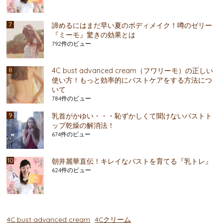
諦めるにはまだ早い夏のボディメイク！噂のゼリー
『ミーモ』驚きの効果とは
792件のビュー
4C bust advanced cream（フワリーモ）の正しい
使い方！もっと効率的にバストケアをする方法につ
いて
784件のビュー
乳首がかゆい・・・恥ずかしくて聞けないバストト
ップ乾燥の解消法！
674件のビュー
朝井麗華直伝！キレイなバストを育てる『乳トレ』
624件のビュー
4C bust advanced cream
4Cクリーム