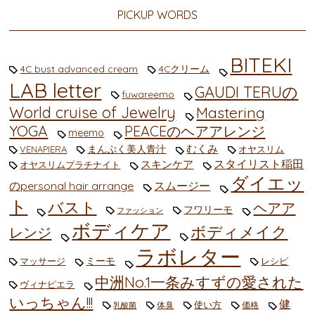
PICKUP WORDS
BITEKI
4C bust advanced cream
4Cクリーム
LAB letter
GAUDI TERUの
fuwareemo
World cruise of Jewelry
Mastering
YOGA
PEACEのヘアアレンジ
meemo
むくみ
まんぷく美人青汁
VENAPIERA
オヤスリム
スタイリスト稲田
スキンケア
オヤスリムプラチナイト
ダイエッ
のpersonal hair arrange
スムージー
ト
バスト
ヘアア
フワリーモ
ファッション
ボディケア
ボディメイク
レンジ
ラボレター
ミーモ
マッサージ
レシピ
中洲No.1一条みすずの愛された
ヴィナピエラ
いっちゃん!!!
健
使い方
体臭
価格
乳酸菌