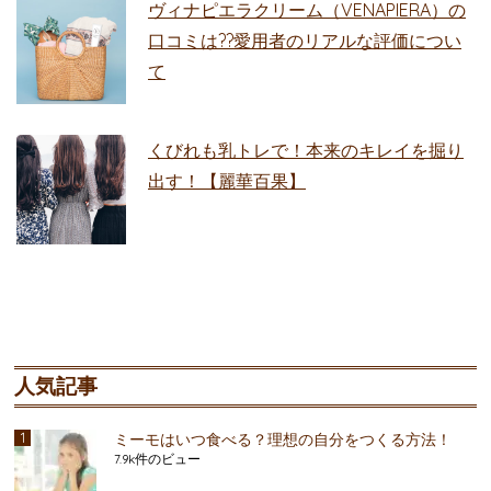
ヴィナピエラクリーム（VENAPIERA）の
口コミは??愛用者のリアルな評価につい
て
くびれも乳トレで！本来のキレイを掘り
出す！【麗華百果】
人気記事
ミーモはいつ食べる？理想の自分をつくる方法！
7.9k件のビュー