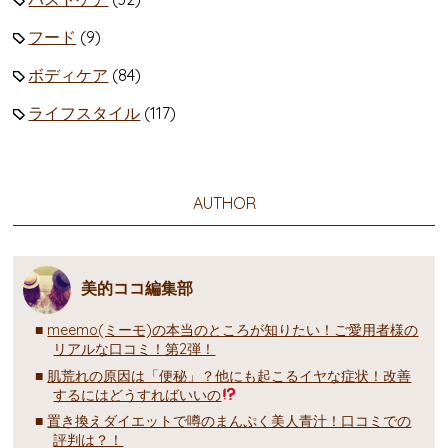
フード
(9)
ボディケア
(84)
ライフスタイル
(117)
AUTHOR
美的ココ編集部
meemo(ミーモ)の本当のところが知りたい！ご愛用者様の
リアルな口コミ！第2弾！
肌荒れの原因は「便秘」？他にも起こるイヤな症状！改善
するにはどうすればいいの
置き換えダイエットで噂のまんぷく美人青汁！口コミでの
評判は？！