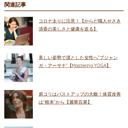
関連記事
コロナ太りに注意！【からだ職人せさき
清香の美しさと健康を造る】
美しい姿勢で凛とした女性へ”ブジャン
ガ・アーサナ”【Mastering YOGA】
肩コリはバストアップの大敵！体質改善
は“根本”から【麗華百果】