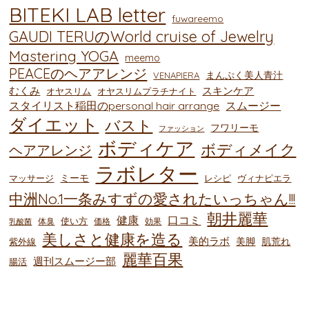
BITEKI LAB letter
fuwareemo
GAUDI TERUのWorld cruise of Jewelry
Mastering YOGA
meemo
PEACEのヘアアレンジ
まんぷく美人青汁
VENAPIERA
むくみ
スキンケア
オヤスリム
オヤスリムプラチナイト
スタイリスト稲田のpersonal hair arrange
スムージー
ダイエット
バスト
フワリーモ
ファッション
ボディケア
ボディメイク
ヘアアレンジ
ラボレター
ミーモ
マッサージ
レシピ
ヴィナピエラ
中洲No.1一条みすずの愛されたいっちゃん!!!
朝井麗華
健康
口コミ
使い方
体臭
価格
効果
乳酸菌
美しさと健康を造る
美的ラボ
美脚
肌荒れ
紫外線
麗華百果
週刊スムージー部
腸活