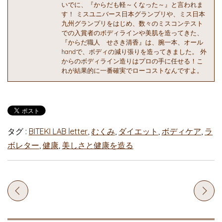
いでに、『からだも軽～くなった～』と言われま
す！ ミスユニバース日本グランプリや、ミス日本
九州グランプリをはじめ、数々のミスコンテスト
での入賞者のボディラインや美肌を造ってきた、
『からだ職人 せさき清香』は、腕一本、オール
handで、ボディの減り張りを造ってきました。 外
からのボディライン造りはプロの手に任せる！こ
れが結果的に一番確実でローコストなんですよ。
タグ :
BITEKI LAB letter
,
むくみ
,
ダイエット
,
ボディケア
,
ラ
ボレター
,
健康
,
美しさと健康を造る