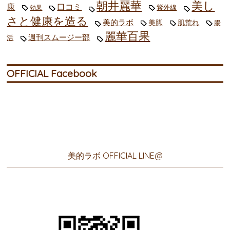
朝井麗華
美し
康
口コミ
紫外線
効果
さと健康を造る
美的ラボ
美脚
肌荒れ
腸
麗華百果
週刊スムージー部
活
OFFICIAL Facebook
美的ラボ OFFICIAL LINE@