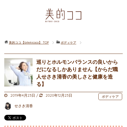
美的ココ【bitekicoco】
TOP
ボディケア
巡りとホルモンバランスの良いから
だになるしかありません【からだ職
人せさき清香の美しさと健康を造
る】
:
2019年4月23日
/
:
2020年12月23日
ボディケア
せさき清香