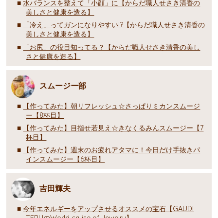
水バランスを整えて「小顔」に【からだ職人せさき清香の
美しさと健康を造る】
「冷え」ってガンになりやすい!?【からだ職人せさき清香の
美しさと健康を造る】
「お尻」の役目知ってる？【からだ職人せさき清香の美し
さと健康を造る】
スムージー部
【作ってみた】朝リフレッシュ☆さっぱりミカンスムージ
ー【8杯目】
【作ってみた】目指せ若見え☆きなくるみんスムージー【7
杯目】
【作ってみた】週末のお疲れアタマに！今日だけ手抜きパ
インスムージー【6杯目】
吉田輝夫
今年エネルギーをアップさせるオススメの宝石【GAUDI