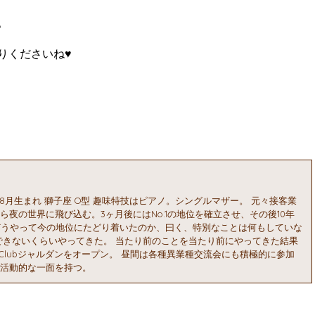
。
りくださいね♥
1982年8月生まれ 獅子座 O型 趣味特技はピアノ。シングルマザー。 元々接客業
夜の世界に飛び込む。3ヶ月後にはNo.1の地位を確立させ、その後10年
 どうやって今の地位にたどり着いたのか、曰く、特別なことは何もしていな
できないくらいやってきた。 当たり前のことを当たり前にやってきた結果
しClubジャルダンをオープン。 昼間は各種異業種交流会にも積極的に参加
活動的な一面を持つ。