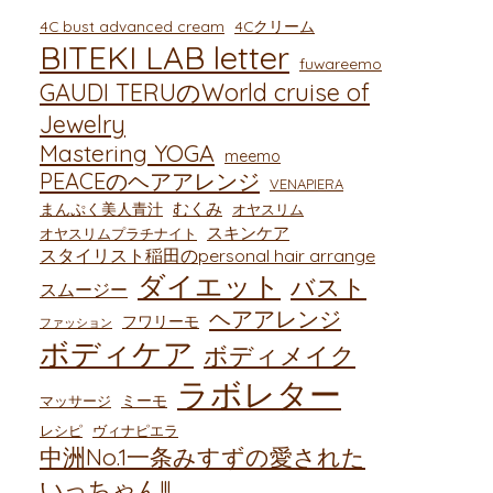
4C bust advanced cream
4Cクリーム
BITEKI LAB letter
fuwareemo
GAUDI TERUのWorld cruise of
Jewelry
Mastering YOGA
meemo
PEACEのヘアアレンジ
VENAPIERA
むくみ
まんぷく美人青汁
オヤスリム
スキンケア
オヤスリムプラチナイト
スタイリスト稲田のpersonal hair arrange
ダイエット
バスト
スムージー
ヘアアレンジ
フワリーモ
ファッション
ボディケア
ボディメイク
ラボレター
ミーモ
マッサージ
レシピ
ヴィナピエラ
中洲No.1一条みすずの愛された
いっちゃん!!!