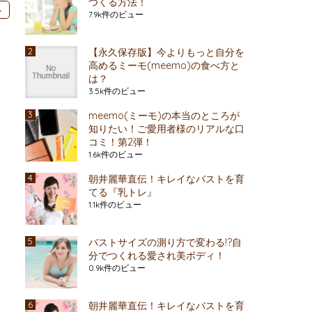
つくる方法！
ル
7.9k件のビュー
【永久保存版】今よりもっと自分を
高めるミーモ(meemo)の食べ方と
は？
3.5k件のビュー
meemo(ミーモ)の本当のところが
知りたい！ご愛用者様のリアルな口
コミ！第2弾！
1.6k件のビュー
朝井麗華直伝！キレイなバストを育
てる『乳トレ』
1.1k件のビュー
バストサイズの測り方で変わる!?自
分でつくれる愛され美ボディ！
0.9k件のビュー
朝井麗華直伝！キレイなバストを育