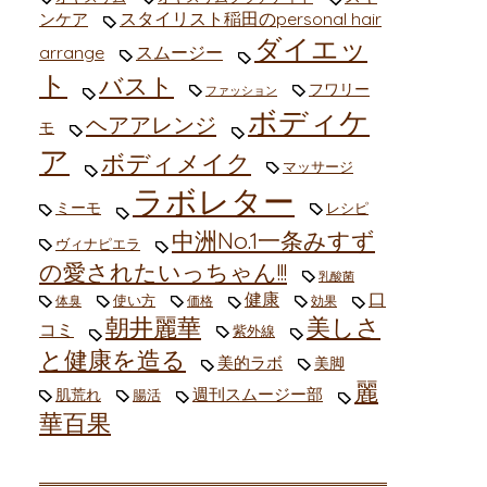
スタイリスト稲田のpersonal hair
ンケア
ダイエッ
arrange
スムージー
ト
バスト
フワリー
ファッション
ボディケ
ヘアアレンジ
モ
ア
ボディメイク
マッサージ
ラボレター
ミーモ
レシピ
中洲No.1一条みすず
ヴィナピエラ
の愛されたいっちゃん!!!
乳酸菌
健康
口
使い方
体臭
価格
効果
朝井麗華
美しさ
コミ
紫外線
と健康を造る
美的ラボ
美脚
麗
週刊スムージー部
肌荒れ
腸活
華百果