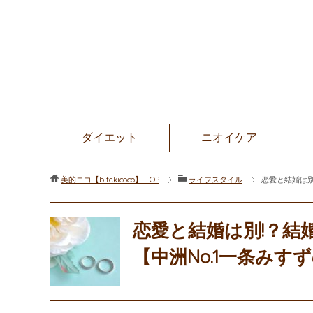
ダイエット
ニオイケア
美的ココ【bitekicoco】
TOP
ライフスタイル
恋愛と結婚は別
恋愛と結婚は別!？結
【中洲No.1一条みす