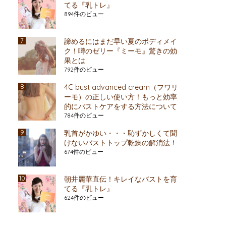
てる『乳トレ』
894件のビュー
諦めるにはまだ早い夏のボディメイ
ク！噂のゼリー『ミーモ』驚きの効
果とは
792件のビュー
4C bust advanced cream（フワリ
ーモ）の正しい使い方！もっと効率
的にバストケアをする方法について
784件のビュー
乳首がかゆい・・・恥ずかしくて聞
けないバストトップ乾燥の解消法！
674件のビュー
朝井麗華直伝！キレイなバストを育
てる『乳トレ』
624件のビュー