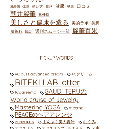
健康
口コミ
使い方
体臭
価格
効果
乳酸菌
朝井麗華
紫外線
美しさと健康を造る
美的ラボ
美脚
麗華百果
週刊スムージー部
肌荒れ
腸活
PICKUP WORDS
4C bust advanced cream
4Cクリーム
BITEKI LAB letter
GAUDI TERUの
fuwareemo
World cruise of Jewelry
Mastering YOGA
meemo
PEACEのヘアアレンジ
むくみ
まんぷく美人青汁
VENAPIERA
スキ
オヤスリム
オヤスリムプラチナイト