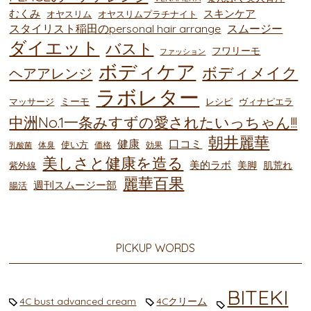
むくみ
スキンケア
オヤスリム
オヤスリムプラチナイト
スタイリスト稲田のpersonal hair arrange
スムージー
ダイエット
バスト
フワリーモ
ファッション
ボディケア
ボディメイク
ヘアアレンジ
ラボレター
ミーモ
マッサージ
レシピ
ヴィナピエラ
中洲No.1一条みすずの愛されたいっちゃん!!!
朝井麗華
健康
口コミ
使い方
体臭
価格
効果
乳酸菌
美しさと健康を造る
美的ラボ
美脚
肌荒れ
紫外線
麗華百果
週刊スムージー部
腸活
PICKUP WORDS
BITEKI
4C bust advanced cream
4Cクリーム