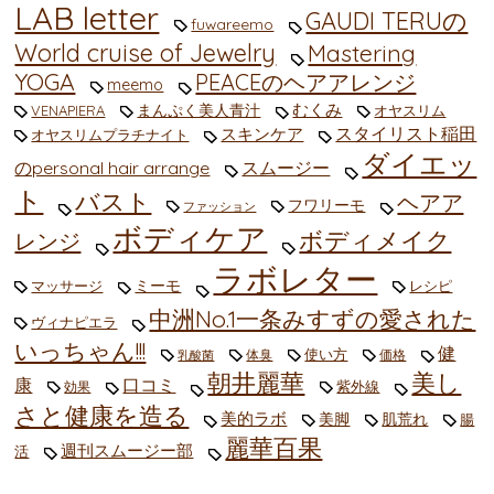
LAB letter
GAUDI TERUの
fuwareemo
World cruise of Jewelry
Mastering
YOGA
PEACEのヘアアレンジ
meemo
むくみ
まんぷく美人青汁
VENAPIERA
オヤスリム
スタイリスト稲田
スキンケア
オヤスリムプラチナイト
ダイエッ
のpersonal hair arrange
スムージー
ト
バスト
ヘアア
フワリーモ
ファッション
ボディケア
ボディメイク
レンジ
ラボレター
ミーモ
マッサージ
レシピ
中洲No.1一条みすずの愛された
ヴィナピエラ
いっちゃん!!!
健
使い方
体臭
価格
乳酸菌
朝井麗華
美し
康
口コミ
紫外線
効果
さと健康を造る
美的ラボ
美脚
肌荒れ
腸
麗華百果
週刊スムージー部
活