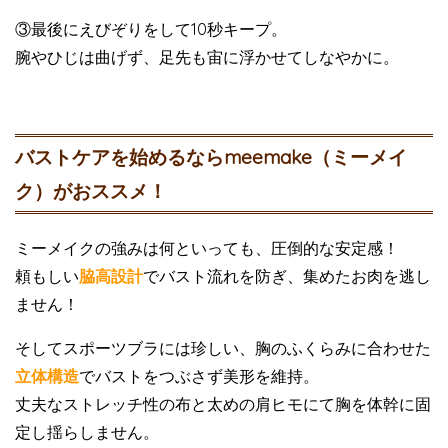
③最後にえびぞりをして10秒キープ。
腕やひじは曲げず、足先も宙に浮かせてしなやかに。
バストケアを始めるならmeemake（ミーメイ
ク）がおススメ！
ミーメイクの強みは何といっても、圧倒的な安定感！
頼もしい
脇高設計
でバスト流れを防ぎ、集めたお肉を逃し
ません！
そしてスポーツブラには珍しい、胸のふくらみに合わせた
立体構造
でバストをつぶさず美形を維持。
丈夫なストレッチ性の布と太めの肩ヒモにて胸を体幹に固
定し揺らしません。