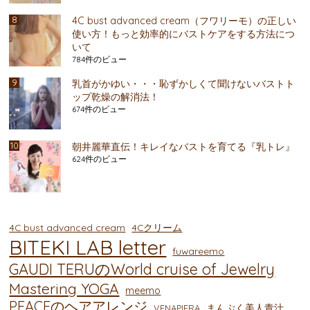
4C bust advanced cream（フワリーモ）の正しい
使い方！もっと効率的にバストケアをする方法につ
いて
784件のビュー
乳首がかゆい・・・恥ずかしくて聞けないバストト
ップ乾燥の解消法！
674件のビュー
朝井麗華直伝！キレイなバストを育てる『乳トレ』
624件のビュー
4C bust advanced cream
4Cクリーム
BITEKI LAB letter
fuwareemo
GAUDI TERUのWorld cruise of Jewelry
Mastering YOGA
meemo
PEACEのヘアアレンジ
まんぷく美人青汁
VENAPIERA