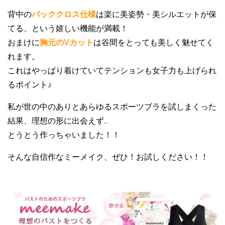
背中の
バッククロス仕様
は楽に美姿勢・美シルエットが保
てる、という嬉しい機能が満載！
おまけに
胸元のVカット
は谷間をとっても美しく魅せてく
れます。
これはやっぱり着けていてテンションも女子力も上げられ
るポイント♪
私が世の中のありとあらゆるスポーツブラを試しまくった
結果、理想の形に出会えず…
とうとう作っちゃいました！！
そんな自信作なミーメイク、ぜひ！お試しください！！