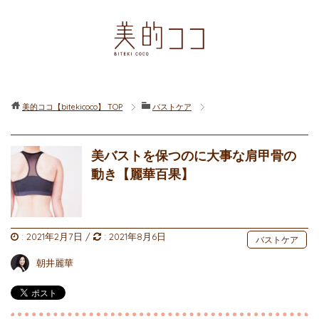
美的ココ【bitekicoco】
TOP
バストケア
美バストを保つのに大事な肩甲骨の
動き【麗華百果】
:
2021年2月7日
/
:
2021年8月6日
バストケア
朝井麗華