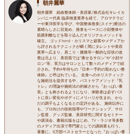
朝井麗華
朝井麗華 経絡整体師・美容家/株式会社キレイカ
ンパニー代表 臨床検査業界を経て、アロマテラピ
ーや東洋医学を学び、中国整体推拿(スイナ)療法の
素晴らしさに目覚め、推拿をベースに小顔整体や
筋膜剥離などを取り込んだオリジナルメソッドを
確立。 ゴッドhand・カリスマと顧客やメディアか
ら評されるテクニックが瞬く間にタレントや美容
業界へ広まり、肩こり・腰痛等一般的な症状の改
善は元より、美容面では”痩せるサロン”や”小顔サ
ロン”等、実力はサロンとして数々のメディアで紹
介され、予約4年待ちの『日本一予約の取れない整
体師』と呼ばれている。 全身へのホリスティック
な施術法を提供する中、バストケアメソッド『乳
トレ』の理論や施術法の的確さから『おっぱい番
長』とも称されるようになり、体験者は必ずバス
トに良い変化やボディにメリハリが生まれ、から
だの調子もよくなるとの定評がある。 施術以外に
も、プロ向けの技術指導やワークショップ、サロ
ン監督、グッズ監修、美容研究に関するセミナー
や講演会、書籍出版をはじめ、TV・ラジオ等多数
のメディア出演で専門家としての講師業も行う。
著書に、8万部ベストセラーとなった『おっぱい番