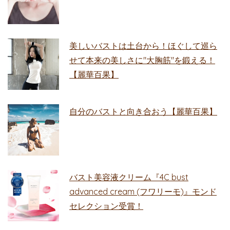
美しいバストは土台から！ほぐして巡ら
せて本来の美しさに"大胸筋"を鍛える！
【麗華百果】
自分のバストと向き合おう【麗華百果】
バスト美容液クリーム『4C bust
advanced cream (フワリーモ)』モンド
セレクション受賞！