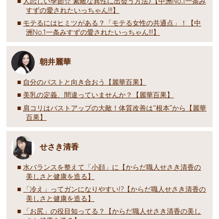
人恋しい季節☆ 素敵な異性に出会う方法♪【中洲No.1一条み
すずの愛されたいっちゃん!!!】
モテるにはヒミツがある？「モテる女性の共通点」！【中
洲No.1一条みすずの愛されたいっちゃん!!!】
朝井麗華
自分のバストと向き合おう【麗華百果】
美乳の定義、間違っていませんか？【麗華百果】
肩コリはバストアップの大敵！体質改善は“根本”から【麗華
百果】
せさき清香
水バランスを整えて「小顔」に【からだ職人せさき清香の
美しさと健康を造る】
「冷え」ってガンになりやすい!?【からだ職人せさき清香の
美しさと健康を造る】
「お尻」の役目知ってる？【からだ職人せさき清香の美し