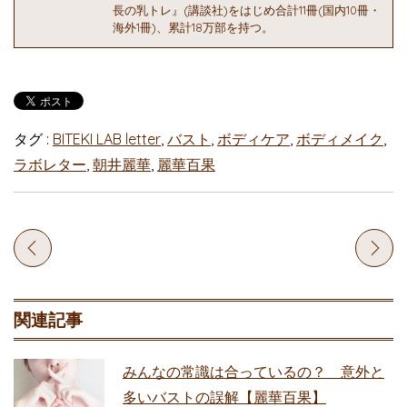
長の乳トレ』(講談社)をはじめ合計11冊(国内10冊・
海外1冊)、累計18万部を持つ。
タグ :
BITEKI LAB letter
,
バスト
,
ボディケア
,
ボディメイク
,
ラボレター
,
朝井麗華
,
麗華百果
関連記事
みんなの常識は合っているの？ 意外と
多いバストの誤解【麗華百果】