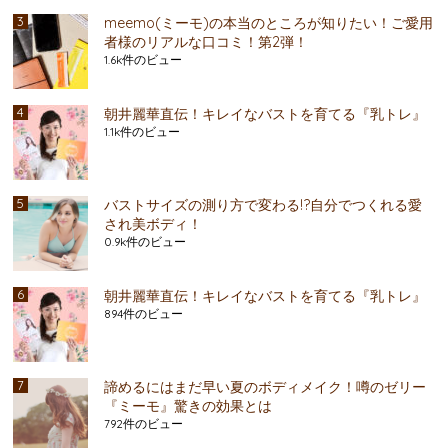
meemo(ミーモ)の本当のところが知りたい！ご愛用
者様のリアルな口コミ！第2弾！
1.6k件のビュー
朝井麗華直伝！キレイなバストを育てる『乳トレ』
1.1k件のビュー
バストサイズの測り方で変わる!?自分でつくれる愛
され美ボディ！
0.9k件のビュー
朝井麗華直伝！キレイなバストを育てる『乳トレ』
894件のビュー
諦めるにはまだ早い夏のボディメイク！噂のゼリー
『ミーモ』驚きの効果とは
792件のビュー