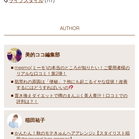
ライフスタイル
(117)
AUTHOR
美的ココ編集部
meemo(ミーモ)の本当のところが知りたい！ご愛用者様の
リアルな口コミ！第2弾！
肌荒れの原因は「便秘」？他にも起こるイヤな症状！改善
するにはどうすればいいの
置き換えダイエットで噂のまんぷく美人青汁！口コミでの
評判は？！
稲田祐子
かんたん！秋のモテきゅんヘアアレンジ♪【スタイリスト稲