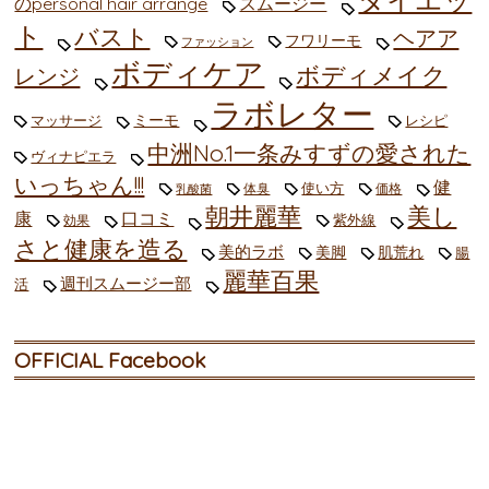
のpersonal hair arrange
スムージー
ト
バスト
ヘアア
フワリーモ
ファッション
ボディケア
ボディメイク
レンジ
ラボレター
ミーモ
マッサージ
レシピ
中洲No.1一条みすずの愛された
ヴィナピエラ
いっちゃん!!!
健
使い方
体臭
価格
乳酸菌
朝井麗華
美し
康
口コミ
紫外線
効果
さと健康を造る
美的ラボ
美脚
肌荒れ
腸
麗華百果
週刊スムージー部
活
OFFICIAL Facebook