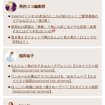
美的ココ編集部
meemo(ミーモ)の本当のところが知りたい！ご愛用者様の
リアルな口コミ！第2弾！
肌荒れの原因は「便秘」？他にも起こるイヤな症状！改善
するにはどうすればいいの
置き換えダイエットで噂のまんぷく美人青汁！口コミでの
評判は？！
稲田祐子
かんたん！秋のモテきゅんヘアアレンジ♪【スタイリスト稲
田のpersonal hair arrange】
ワンカールを重ねてラフに仕上げる ゆるウェーブ【スタ
イリスト稲田のpersonal hair arrange】
ほっこり♪秋服に似合う愛されヘアー♡【スタイリスト稲田
のpersonal hair arrange】