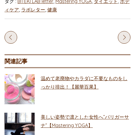
タグ :
BITEKI LAB letter
,
Mastering YOGA
,
ダイエット
,
ボデ
ィケア
,
ラボレター
,
健康
関連記事
温めて老廃物やカラダに不要なものをし
っかり排出！【麗華百果】
美しい姿勢で凛とした女性へ”パリガーサ
ナ”【Mastering YOGA】