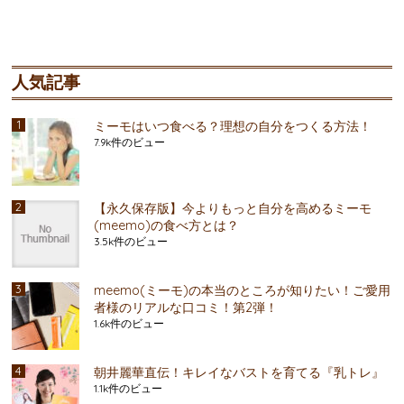
人気記事
ミーモはいつ食べる？理想の自分をつくる方法！
7.9k件のビュー
【永久保存版】今よりもっと自分を高めるミーモ
(meemo)の食べ方とは？
3.5k件のビュー
meemo(ミーモ)の本当のところが知りたい！ご愛用
者様のリアルな口コミ！第2弾！
1.6k件のビュー
朝井麗華直伝！キレイなバストを育てる『乳トレ』
1.1k件のビュー