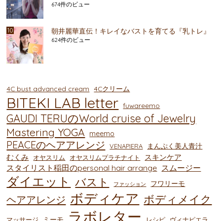
674件のビュー
朝井麗華直伝！キレイなバストを育てる『乳トレ』
624件のビュー
4C bust advanced cream
4Cクリーム
BITEKI LAB letter
fuwareemo
GAUDI TERUのWorld cruise of Jewelry
Mastering YOGA
meemo
PEACEのヘアアレンジ
まんぷく美人青汁
VENAPIERA
むくみ
スキンケア
オヤスリム
オヤスリムプラチナイト
スタイリスト稲田のpersonal hair arrange
スムージー
ダイエット
バスト
フワリーモ
ファッション
ボディケア
ボディメイク
ヘアアレンジ
ラボレター
ミーモ
マッサージ
レシピ
ヴィナピエラ