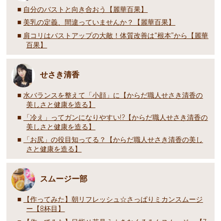
自分のバストと向き合おう【麗華百果】
美乳の定義、間違っていませんか？【麗華百果】
肩コリはバストアップの大敵！体質改善は“根本”から【麗華
百果】
せさき清香
水バランスを整えて「小顔」に【からだ職人せさき清香の
美しさと健康を造る】
「冷え」ってガンになりやすい!?【からだ職人せさき清香の
美しさと健康を造る】
「お尻」の役目知ってる？【からだ職人せさき清香の美し
さと健康を造る】
スムージー部
【作ってみた】朝リフレッシュ☆さっぱりミカンスムージ
ー【8杯目】