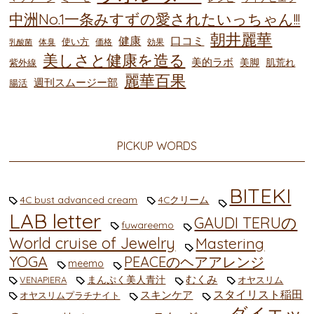
中洲No.1一条みすずの愛されたいっちゃん!!!
朝井麗華
健康
口コミ
使い方
体臭
価格
効果
乳酸菌
美しさと健康を造る
美的ラボ
美脚
肌荒れ
紫外線
麗華百果
週刊スムージー部
腸活
PICKUP WORDS
BITEKI
4C bust advanced cream
4Cクリーム
LAB letter
GAUDI TERUの
fuwareemo
World cruise of Jewelry
Mastering
YOGA
PEACEのヘアアレンジ
meemo
むくみ
まんぷく美人青汁
VENAPIERA
オヤスリム
スタイリスト稲田
スキンケア
オヤスリムプラチナイト
ダイエッ