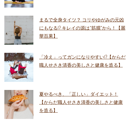
まるで全身タイツ？ コリやゆがみの元凶
にもなる!? キレイの源は“筋膜”から！【麗
華百果】
「冷え」ってガンになりやすい!?【からだ
職人せさき清香の美しさと健康を造る】
夏やるべき、「正しい」ダイエット！
【からだ職人せさき清香の美しさと健康
を造る】