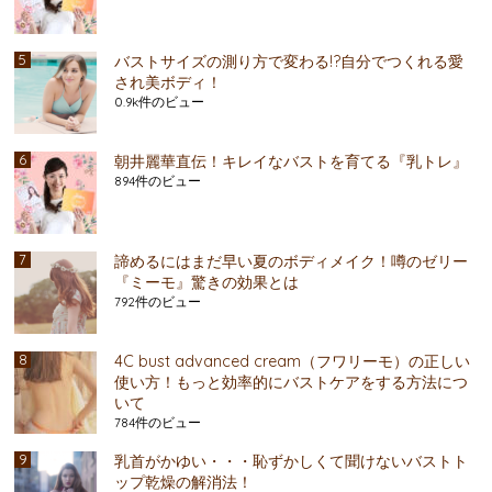
バストサイズの測り方で変わる!?自分でつくれる愛
され美ボディ！
0.9k件のビュー
朝井麗華直伝！キレイなバストを育てる『乳トレ』
894件のビュー
諦めるにはまだ早い夏のボディメイク！噂のゼリー
『ミーモ』驚きの効果とは
792件のビュー
4C bust advanced cream（フワリーモ）の正しい
使い方！もっと効率的にバストケアをする方法につ
いて
784件のビュー
乳首がかゆい・・・恥ずかしくて聞けないバストト
ップ乾燥の解消法！