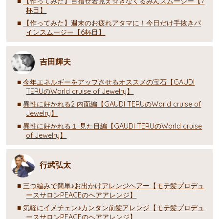
【作ってみた】目指せ若見え☆きなくるみんスムージー【7
杯目】
【作ってみた】週末のお疲れアタマに！今日だけ手抜きパ
インスムージー【6杯目】
吉田輝夫
今年エネルギーをアップさせるオススメの宝石【GAUDI
TERUのWorld cruise of Jewelry】
異性に好かれる2 内面編【GAUDI TERUのWorld cruise of
Jewelry】
異性に好かれる１ 見た目編【GAUDI TERUのWorld cruise
of Jewelry】
行武弘太
三つ編みで簡単♪お出かけアレンジヘアー【モテ髪プロデュ
ースサロンPEACEのヘアアレンジ】
気軽にイメチェン♪カンタン前髪アレンジ【モテ髪プロデュ
ースサロンPEACEのヘアアレンジ】