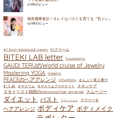
674件のビュー
朝井麗華直伝！キレイなバストを育てる『乳トレ』
624件のビュー
4C bust advanced cream
4Cクリーム
BITEKI LAB letter
fuwareemo
GAUDI TERUのWorld cruise of Jewelry
Mastering YOGA
meemo
PEACEのヘアアレンジ
まんぷく美人青汁
VENAPIERA
むくみ
スキンケア
オヤスリム
オヤスリムプラチナイト
スタイリスト稲田のpersonal hair arrange
スムージー
ダイエット
バスト
フワリーモ
ファッション
ボディケア
ボディメイク
ヘアアレンジ
ラボレター