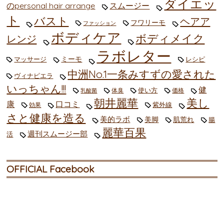
ダイエッ
のpersonal hair arrange
スムージー
ト
バスト
ヘアア
フワリーモ
ファッション
ボディケア
ボディメイク
レンジ
ラボレター
ミーモ
マッサージ
レシピ
中洲No.1一条みすずの愛された
ヴィナピエラ
いっちゃん!!!
健
使い方
体臭
価格
乳酸菌
朝井麗華
美し
康
口コミ
紫外線
効果
さと健康を造る
美的ラボ
美脚
肌荒れ
腸
麗華百果
週刊スムージー部
活
OFFICIAL Facebook