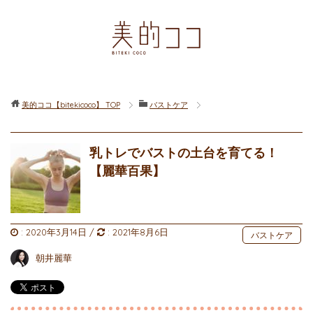
美的ココ【bitekicoco】
TOP
バストケア
乳トレでバストの土台を育てる！
【麗華百果】
:
2020年3月14日
/
:
2021年8月6日
バストケア
朝井麗華