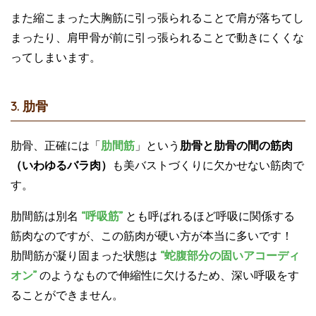
また縮こまった大胸筋に引っ張られることで肩が落ちてし
まったり、肩甲骨が前に引っ張られることで動きにくくな
ってしまいます。
3. 肋骨
肋骨、正確には「
肋間筋
」という
肋骨と肋骨の間の筋肉
（いわゆるバラ肉）
も美バストづくりに欠かせない筋肉で
す。
肋間筋は別名
“呼吸筋”
とも呼ばれるほど呼吸に関係する
筋肉なのですが、この筋肉が硬い方が本当に多いです！
肋間筋が凝り固まった状態は
“蛇腹部分の固いアコーディ
オン”
のようなもので伸縮性に欠けるため、深い呼吸をす
ることができません。