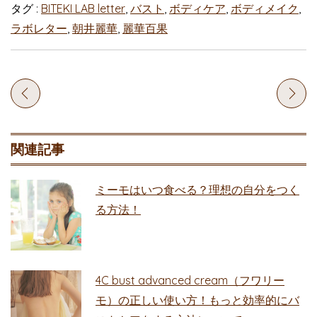
タグ :
BITEKI LAB letter
,
バスト
,
ボディケア
,
ボディメイク
,
ラボレター
,
朝井麗華
,
麗華百果
関連記事
ミーモはいつ食べる？理想の自分をつく
る方法！
4C bust advanced cream（フワリー
モ）の正しい使い方！もっと効率的にバ