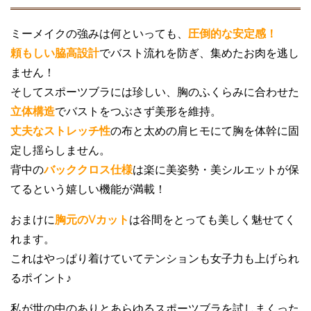
ミーメイクの強みは何といっても、
圧倒的な安定感！
頼もしい脇高設計
でバスト流れを防ぎ、集めたお肉を逃し
ません！
そしてスポーツブラには珍しい、胸のふくらみに合わせた
立体構造
でバストをつぶさず美形を維持。
丈夫なストレッチ性
の布と太めの肩ヒモにて胸を体幹に固
定し揺らしません。
背中の
バッククロス仕様
は楽に美姿勢・美シルエットが保
てるという嬉しい機能が満載！
おまけに
胸元のVカット
は谷間をとっても美しく魅せてく
れます。
これはやっぱり着けていてテンションも女子力も上げられ
るポイント♪
私が世の中のありとあらゆるスポーツブラを試しまくった