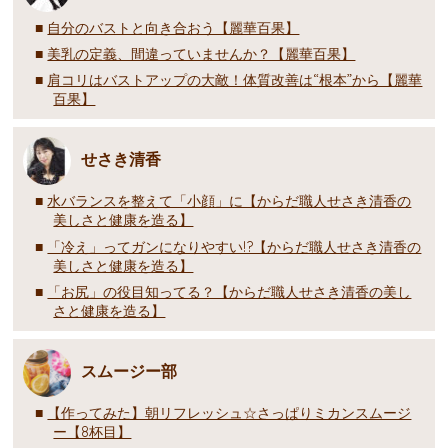
自分のバストと向き合おう【麗華百果】
美乳の定義、間違っていませんか？【麗華百果】
肩コリはバストアップの大敵！体質改善は“根本”から【麗華
百果】
せさき清香
水バランスを整えて「小顔」に【からだ職人せさき清香の
美しさと健康を造る】
「冷え」ってガンになりやすい!?【からだ職人せさき清香の
美しさと健康を造る】
「お尻」の役目知ってる？【からだ職人せさき清香の美し
さと健康を造る】
スムージー部
【作ってみた】朝リフレッシュ☆さっぱりミカンスムージ
ー【8杯目】