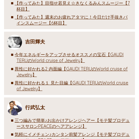
【作ってみた】目指せ若見え☆きなくるみんスムージー【7
杯目】
【作ってみた】週末のお疲れアタマに！今日だけ手抜きパ
インスムージー【6杯目】
吉田輝夫
今年エネルギーをアップさせるオススメの宝石【GAUDI
TERUのWorld cruise of Jewelry】
異性に好かれる2 内面編【GAUDI TERUのWorld cruise of
Jewelry】
異性に好かれる１ 見た目編【GAUDI TERUのWorld cruise
of Jewelry】
行武弘太
三つ編みで簡単♪お出かけアレンジヘアー【モテ髪プロデュ
ースサロンPEACEのヘアアレンジ】
気軽にイメチェン♪カンタン前髪アレンジ【モテ髪プロデュ