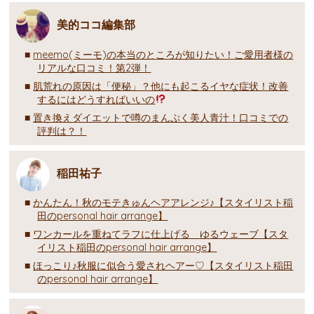
美的ココ編集部
meemo(ミーモ)の本当のところが知りたい！ご愛用者様の
リアルな口コミ！第2弾！
肌荒れの原因は「便秘」？他にも起こるイヤな症状！改善
するにはどうすればいいの
置き換えダイエットで噂のまんぷく美人青汁！口コミでの
評判は？！
稲田祐子
かんたん！秋のモテきゅんヘアアレンジ♪【スタイリスト稲
田のpersonal hair arrange】
ワンカールを重ねてラフに仕上げる ゆるウェーブ【スタ
イリスト稲田のpersonal hair arrange】
ほっこり♪秋服に似合う愛されヘアー♡【スタイリスト稲田
のpersonal hair arrange】