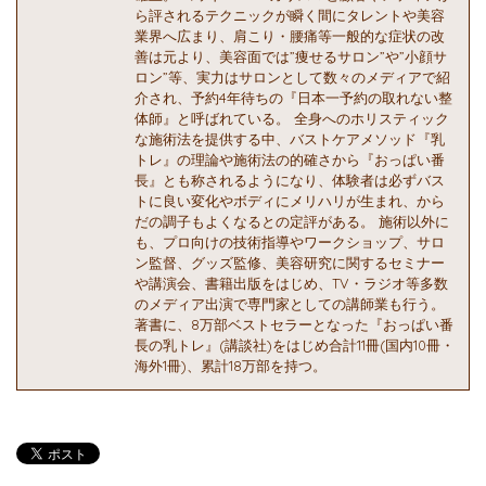
ら評されるテクニックが瞬く間にタレントや美容
業界へ広まり、肩こり・腰痛等一般的な症状の改
善は元より、美容面では”痩せるサロン”や”小顔サ
ロン”等、実力はサロンとして数々のメディアで紹
介され、予約4年待ちの『日本一予約の取れない整
体師』と呼ばれている。 全身へのホリスティック
な施術法を提供する中、バストケアメソッド『乳
トレ』の理論や施術法の的確さから『おっぱい番
長』とも称されるようになり、体験者は必ずバス
トに良い変化やボディにメリハリが生まれ、から
だの調子もよくなるとの定評がある。 施術以外に
も、プロ向けの技術指導やワークショップ、サロ
ン監督、グッズ監修、美容研究に関するセミナー
や講演会、書籍出版をはじめ、TV・ラジオ等多数
のメディア出演で専門家としての講師業も行う。
著書に、8万部ベストセラーとなった『おっぱい番
長の乳トレ』(講談社)をはじめ合計11冊(国内10冊・
海外1冊)、累計18万部を持つ。