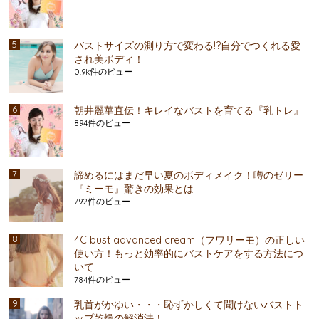
バストサイズの測り方で変わる!?自分でつくれる愛
され美ボディ！
0.9k件のビュー
朝井麗華直伝！キレイなバストを育てる『乳トレ』
894件のビュー
諦めるにはまだ早い夏のボディメイク！噂のゼリー
『ミーモ』驚きの効果とは
792件のビュー
4C bust advanced cream（フワリーモ）の正しい
使い方！もっと効率的にバストケアをする方法につ
いて
784件のビュー
乳首がかゆい・・・恥ずかしくて聞けないバストト
ップ乾燥の解消法！