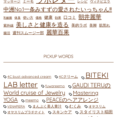
ミーモ
マッサージ
レシピ
ヴィナピエラ
中洲No.1一条みすずの愛されたいっちゃん!!!
朝井麗華
健康
口コミ
使い方
体臭
価格
効果
乳酸菌
美しさと健康を造る
美的ラボ
美脚
肌荒れ
紫外線
麗華百果
週刊スムージー部
腸活
PICKUP WORDS
BITEKI
4C bust advanced cream
4Cクリーム
LAB letter
GAUDI TERUの
fuwareemo
World cruise of Jewelry
Mastering
YOGA
PEACEのヘアアレンジ
meemo
むくみ
まんぷく美人青汁
VENAPIERA
オヤスリム
スタイリスト稲田
スキンケア
オヤスリムプラチナイト