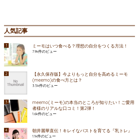
人気記事
ミーモはいつ食べる？理想の自分をつくる方法！
7.9k件のビュー
【永久保存版】今よりもっと自分を高めるミーモ
(meemo)の食べ方とは？
3.5k件のビュー
meemo(ミーモ)の本当のところが知りたい！ご愛用
者様のリアルな口コミ！第2弾！
1.6k件のビュー
朝井麗華直伝！キレイなバストを育てる『乳トレ』
1.1k件のビュー