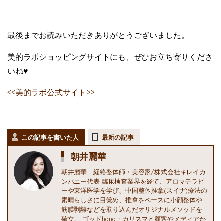
最後までお読みいただきありがとうございました。
美的ラボショッピングサイトにも、ぜひお立ち寄りくださ
いね♥
<<美的ラボ公式サイト>>
この記事を書いた人
最新の記事
朝井麗華
朝井麗華 経絡整体師・美容家/株式会社キレイカ
ンパニー代表 臨床検査業界を経て、アロマテラピ
ーや東洋医学を学び、中国整体推拿(スイナ)療法の
素晴らしさに目覚め、推拿をベースに小顔整体や
筋膜剥離などを取り込んだオリジナルメソッドを
確立。 ゴッドhand・カリスマと顧客やメディアか