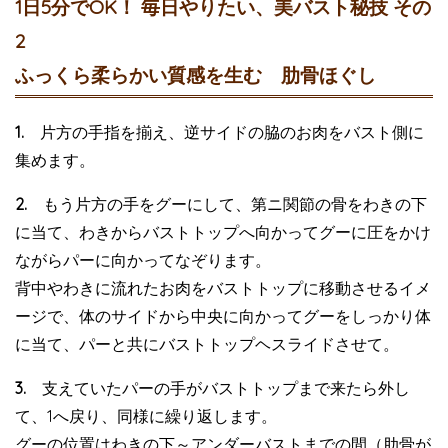
1日5分でOK！ 毎日やりたい、美バスト秘技 その
2
ふっくら柔らかい質感を生む 肋骨ほぐし
1.
片方の手指を揃え、逆サイドの脇のお肉をバスト側に
集めます。
2.
もう片方の手をグーにして、第ニ関節の骨をわきの下
に当て、わきからバストトップへ向かってグーに圧をかけ
ながらパーに向かってなぞります。
背中やわきに流れたお肉をバストトップに移動させるイメ
ージで、体のサイドから中央に向かってグーをしっかり体
に当て、パーと共にバストトップヘスライドさせて。
3.
支えていたパーの手がバストトップまで来たら外し
て、1へ戻り、同様に繰り返します。
グーの位置はわきの下～アンダーバストまでの間（肋骨が